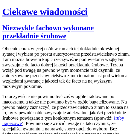
Ciekawe wiadomości
Skip
Niezwykle fachowo wykonane
to
przekładnie śrubowe
content
Obecnie coraz więcej osób w ramach tej dokładnie określonej
sytuacji wybiera po prostu autoryzowane przedstawicielstwo zimm.
Tam można bowiem kupić rzeczywiście pod wieloma względami
zwyczajnie de facto dobrej jakości przekładnie śrubowe. Trzeba
wziąć pod uwagę na pewno w tym momencie taki czynnik, że
autoryzowane przedstawicielstwo zimm to natomiast pod wieloma
względami gwarancje jakości tak de facto na najwyższym
możliwym poziomie.
To oczywiście nie powinno być zaś w ogóle traktowane po
macoszemu a także nie powinno być w ogóle bagatelizowane. Na
pewno należy zaznaczyć, że przedstawicielstwo zimm to szansa na
to, by zapewnić sobie zwyczajnie adekwatnej jakości przekładnie
śrubowe powiązane z tym konkretnym tematem (sprawdź:
śruby
trapezowe
). Powinno się zwrócić uwagę na taki czynnik, że
specjaliści gwarantują naprawdę sporo opcji do wyboru. Bez