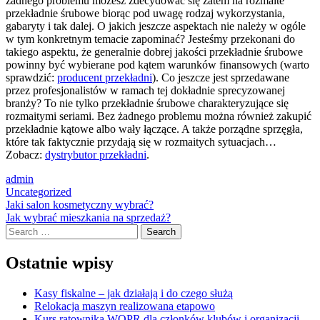
żadnego problemu możesz zdecydować się zatem na rozmaite
przekładnie śrubowe biorąc pod uwagę rodzaj wykorzystania,
gabaryty i tak dalej. O jakich jeszcze aspektach nie należy w ogóle
w tym konkretnym temacie zapominać? Jesteśmy przekonani do
takiego aspektu, że generalnie dobrej jakości przekładnie śrubowe
powinny być wybierane pod kątem warunków finansowych (warto
sprawdzić:
producent przekładni
). Co jeszcze jest sprzedawane
przez profesjonalistów w ramach tej dokładnie sprecyzowanej
branży? To nie tylko przekładnie śrubowe charakteryzujące się
rozmaitymi seriami. Bez żadnego problemu można również zakupić
przekładnie kątowe albo wały łączące. A także porządne sprzęgła,
które tak faktycznie przydają się w rozmaitych sytuacjach…
Zobacz:
dystrybutor przekładni
.
admin
Uncategorized
Post
Jaki salon kosmetyczny wybrać?
Jak wybrać mieszkania na sprzedaż?
navigation
Search
Ostatnie wpisy
Kasy fiskalne – jak działają i do czego służą
Relokacja maszyn realizowana etapowo
Kurs ratownika WOPR dla członków klubów i organizacji