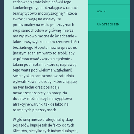
cechować się właśnie placówki tego
konkretnego typu – działające w ramach
ADMIN
branży typowo motoryzacyjnej? Trzeba
zwrócić uwagę na aspekty, że
profesjonalny na wielu płaszczyznach
UNCATEGORIZED
skup samochodow w głównej mierze
ma wyjątkowo mocne doświadczenie –
takie newsy szybko i tak w rzeczywistości
bez żadnego kłopotu można sprawdzić
(naszym zdaniem warto to zrobić aby
współpracować zwyczajnie jedynie z
takimi podmiotami, które są naprawdę
tego warte pod wieloma względami).
Świetny skup samochodow zatrudnia
wykwalifikowane osoby, które znają się
na tym fachu oraz posiadają
nowoczesne sprzęty do pracy. Na
dodatek można liczyć na wyjątkowo
atrakcyjne warunki tak de fakto na
rozmaitych płaszczyznach.
W głównej mierze profesjonalny skup
pojazdów kupuje tak de fakto od tych
Klientów, nie tylko tych indywidualnych,