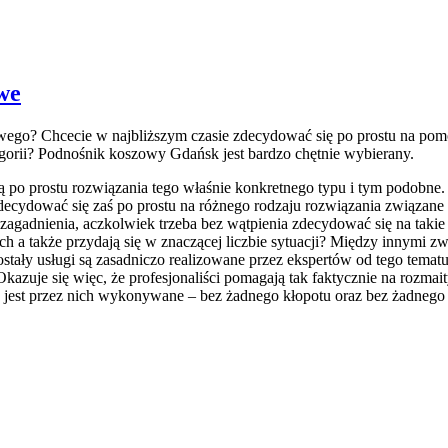
we
zowego? Chcecie w najbliższym czasie zdecydować się po prostu na p
tegorii? Podnośnik koszowy Gdańsk jest bardzo chętnie wybierany.
ją po prostu rozwiązania tego właśnie konkretnego typu i tym podobne
cydować się zaś po prostu na różnego rodzaju rozwiązania związane
zagadnienia, aczkolwiek trzeba bez wątpienia zdecydować się na takie 
h a także przydają się w znaczącej liczbie sytuacji? Między innymi z
ozostały usługi są zasadniczo realizowane przez ekspertów od tego tem
kazuje się więc, że profesjonaliści pomagają tak faktycznie na rozmait
ż jest przez nich wykonywane – bez żadnego kłopotu oraz bez żadneg