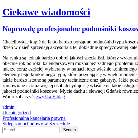
Ciekawe wiadomości
Skip
Naprawdę profesjonalne podnośniki koszo
to
content
Chcielibyście kupić de fakto bardzo porządne podnośniki typu kos
dzień w dzień sprzedają akcesoria z tej dokładnie sprecyzowanej ka
Na rynku są jednak bardzo dobrej jakości specjaliści, którzy wykonu
obecnie rok po roku kalendarzowym można bez żadnego problemu zde
mierze coraz częściej wybierany w ramach tego właśnie konkretnego 
elementy tego konkretnego typu, które przydają się w wielu momentac
także bardzo istotne są parametry techniczne oraz gabaryty. Jakie p
zamówione i coraz więcej osób decyduje się właśnie na takie usługi. O
jakości podnośniki koszowe. Mycie dachu i elewacji Gdańsk równie
Warto zobaczyć:
zwyżka Elbląg
.
admin
Uncategorized
Post
Profesjonalna kancelaria prawna
Sklep samochodowy w Szczecinie
navigation
Search