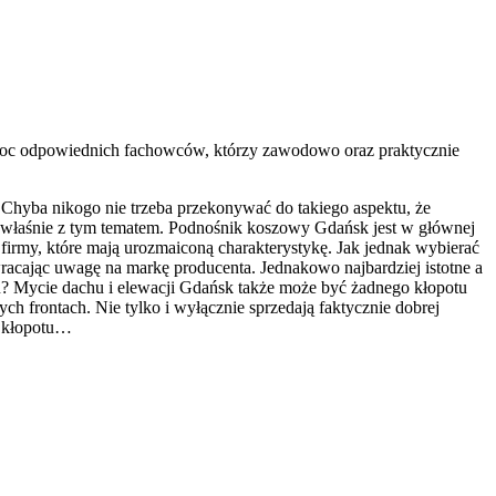
omoc odpowiednich fachowców, którzy zawodowo oraz praktycznie
. Chyba nikogo nie trzeba przekonywać do takiego aspektu, że
 właśnie z tym tematem. Podnośnik koszowy Gdańsk jest w głównej
firmy, które mają urozmaiconą charakterystykę. Jak jednak wybierać
wracając uwagę na markę producenta. Jednakowo najbardziej istotne a
atu? Mycie dachu i elewacji Gdańsk także może być żadnego kłopotu
ych frontach. Nie tylko i wyłącznie sprzedają faktycznie dobrej
o kłopotu…