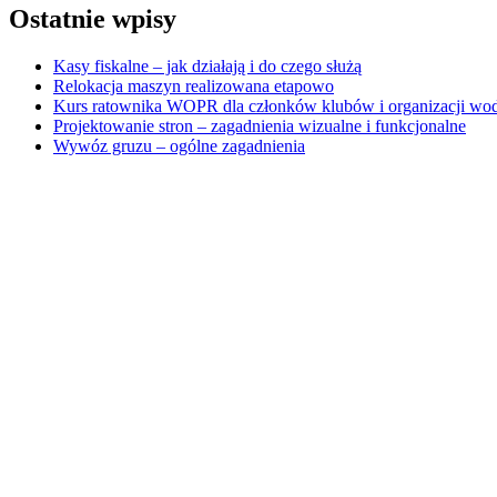
Ostatnie wpisy
Kasy fiskalne – jak działają i do czego służą
Relokacja maszyn realizowana etapowo
Kurs ratownika WOPR dla członków klubów i organizacji wo
Projektowanie stron – zagadnienia wizualne i funkcjonalne
Wywóz gruzu – ogólne zagadnienia