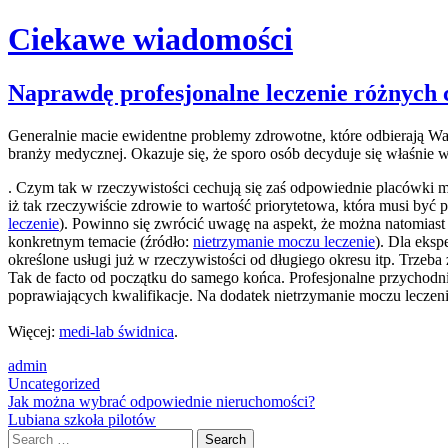
Ciekawe wiadomości
Skip
Naprawdę profesjonalne leczenie różnych
to
content
Generalnie macie ewidentne problemy zdrowotne, które odbierają Wam
branży medycznej. Okazuje się, że sporo osób decyduje się właśnie 
. Czym tak w rzeczywistości cechują się zaś odpowiednie placówki 
iż tak rzeczywiście zdrowie to wartość priorytetowa, która musi być
leczenie
). Powinno się zwrócić uwagę na aspekt, że można natomias
konkretnym temacie (źródło:
nietrzymanie moczu leczenie
). Dla eksp
określone usługi już w rzeczywistości od długiego okresu itp. Trzeb
Tak de facto od początku do samego końca. Profesjonalne przychodni
poprawiających kwalifikacje. Na dodatek nietrzymanie moczu leczeni
Więcej:
medi-lab świdnica
.
admin
Uncategorized
Post
Jak można wybrać odpowiednie nieruchomości?
Lubiana szkoła pilotów
navigation
Search