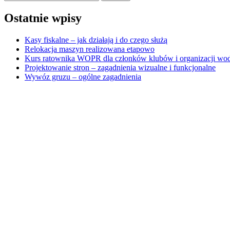
Ostatnie wpisy
Kasy fiskalne – jak działają i do czego służą
Relokacja maszyn realizowana etapowo
Kurs ratownika WOPR dla członków klubów i organizacji wo
Projektowanie stron – zagadnienia wizualne i funkcjonalne
Wywóz gruzu – ogólne zagadnienia