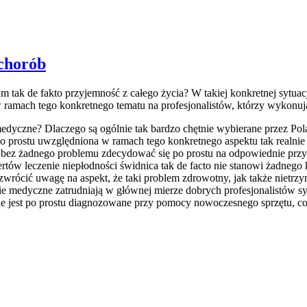
 chorób
 tak de fakto przyjemność z całego życia? W takiej konkretnej sytuac
w ramach tego konkretnego tematu na profesjonalistów, którzy wykonuj
medyczne? Dlaczego są ogólnie tak bardzo chętnie wybierane przez Po
 po prostu uwzględniona w ramach tego konkretnego aspektu tak realni
t bez żadnego problemu zdecydować się po prostu na odpowiednie prz
ertów leczenie niepłodności świdnica tak de facto nie stanowi żadnego 
a zwrócić uwagę na aspekt, że taki problem zdrowotny, jak także niet
e medyczne zatrudniają w głównej mierze dobrych profesjonalistów sys
e jest po prostu diagnozowane przy pomocy nowoczesnego sprzętu, co b