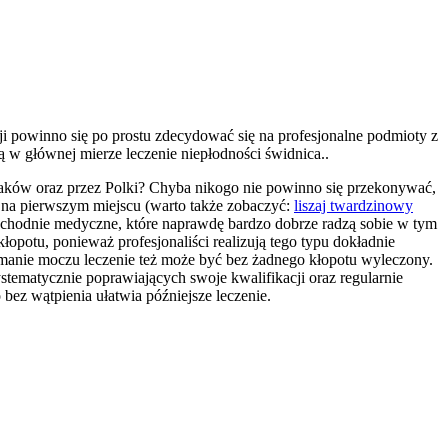
ji powinno się po prostu zdecydować się na profesjonalne podmioty z
ą w głównej mierze leczenie niepłodności świdnica..
laków oraz przez Polki? Chyba nikogo nie powinno się przekonywać,
e na pierwszym miejscu (warto także zobaczyć:
liszaj twardzinowy
ychodnie medyczne, które naprawdę bardzo dobrze radzą sobie w tym
kłopotu, ponieważ profesjonaliści realizują tego typu dokładnie
rzymanie moczu leczenie też może być bez żadnego kłopotu wyleczony.
tematycznie poprawiających swoje kwalifikacji oraz regularnie
ez wątpienia ułatwia późniejsze leczenie.