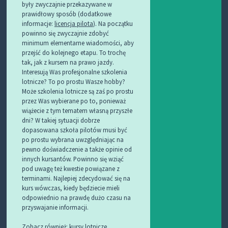
były zwyczajnie przekazywane w
prawidłowy sposób (dodatkowe
informacje:
licencja pilota
). Na początku
powinno się zwyczajnie zdobyć
minimum elementarne wiadomości, aby
przejść do kolejnego etapu. To trochę
tak, jak z kursem na prawo jazdy.
Interesują Was profesjonalne szkolenia
lotnicze? To po prostu Wasze hobby?
Może szkolenia lotnicze są zaś po prostu
przez Was wybierane po to, ponieważ
wiążecie z tym tematem własną przyszłe
dni? W takiej sytuacji dobrze
dopasowana szkoła pilotów musi być
po prostu wybrana uwzględniając na
pewno doświadczenie a także opinie od
innych kursantów. Powinno się wziąć
pod uwagę też kwestie powiązane z
terminami. Najlepiej zdecydować się na
kurs wówczas, kiedy będziecie mieli
odpowiednio na prawdę dużo czasu na
przyswajanie informacji.
Zobacz również:
kursy lotnicze
.