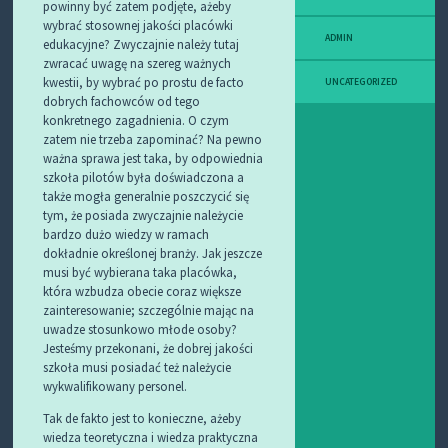
powinny być zatem podjęte, ażeby
wybrać stosownej jakości placówki
ADMIN
edukacyjne? Zwyczajnie należy tutaj
zwracać uwagę na szereg ważnych
kwestii, by wybrać po prostu de facto
UNCATEGORIZED
dobrych fachowców od tego
konkretnego zagadnienia. O czym
zatem nie trzeba zapominać? Na pewno
ważna sprawa jest taka, by odpowiednia
szkoła pilotów była doświadczona a
także mogła generalnie poszczycić się
tym, że posiada zwyczajnie należycie
bardzo dużo wiedzy w ramach
dokładnie określonej branży. Jak jeszcze
musi być wybierana taka placówka,
która wzbudza obecie coraz większe
zainteresowanie; szczególnie mając na
uwadze stosunkowo młode osoby?
Jesteśmy przekonani, że dobrej jakości
szkoła musi posiadać też należycie
wykwalifikowany personel.
Tak de fakto jest to konieczne, ażeby
wiedza teoretyczna i wiedza praktyczna