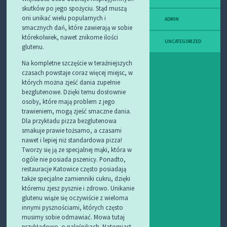
skutków po jego spożyciu. Stąd muszą
oni unikać wielu popularnych i
ADMIN
smacznych dań, które zawierają w sobie
którekolwiek, nawet znikome ilości
UNCATEGORIZED
glutenu.
Na kompletne szczęście w teraźniejszych
czasach powstaje coraz więcej miejsc, w
których można zjeść dania zupełnie
bezglutenowe. Dzięki temu dosłownie
osoby, które mają problem z jego
trawieniem, mogą zjeść smaczne dania.
Dla przykładu pizza bezglutenowa
smakuje prawie tożsamo, a czasami
nawet i lepiej niż standardowa pizza!
Tworzy się ją ze specjalnej mąki, która w
ogóle nie posiada pszenicy. Ponadto,
restauracje Katowice często posiadają
także specjalne zamienniki cukru, dzięki
któremu zjesz pysznie i zdrowo. Unikanie
glutenu wiąże się oczywiście z wieloma
innymi pysznościami, których często
musimy sobie odmawiać. Mowa tutaj
przykładowo. o naleśnikach. Natomiast