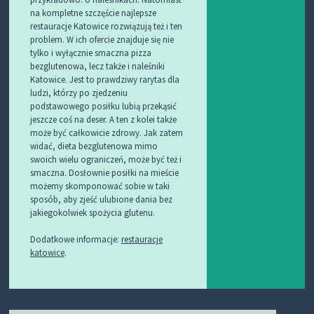
na kompletne szczęście najlepsze
restauracje Katowice rozwiązują też i ten
problem. W ich ofercie znajduje się nie
tylko i wyłącznie smaczna pizza
bezglutenowa, lecz także i naleśniki
Katowice. Jest to prawdziwy rarytas dla
ludzi, którzy po zjedzeniu
podstawowego posiłku lubią przekąsić
jeszcze coś na deser. A ten z kolei także
może być całkowicie zdrowy. Jak zatem
widać, dieta bezglutenowa mimo
swoich wielu ograniczeń, może być też i
smaczna. Dosłownie posiłki na mieście
możemy skomponować sobie w taki
sposób, aby zjeść ulubione dania bez
jakiegokolwiek spożycia glutenu.
Dodatkowe informacje:
restauracje
katowice
.