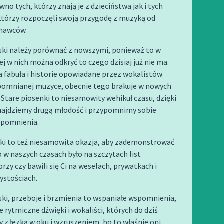
no tych, którzy znają je z dzieciństwa jak i tych
którzy rozpoczęli swoją przygodę z muzyką od
nawców.
ski należy porównać z nowszymi, ponieważ to w
ej w nich można odkryć to czego dzisiaj już nie ma.
 fabuła i historie opowiadane przez wokalistów
apomnianej muzyce, obecnie tego brakuje w nowych
 Stare piosenki to niesamowity wehikuł czasu, dzięki
ajdziemy drugą młodość i przypomnimy sobie
spomnienia.
nki to też niesamowita okazja, aby zademonstrować
w naszych czasach było na szczytach list
przy czy bawili się Ci na weselach, prywatkach i
ystościach.
ski, przeboje i brzmienia to wspaniałe wspomnienia,
 rytmiczne dźwięki i wokaliści, których do dziś
 łezką w oku i wzruszeniem, bo to właśnie oni