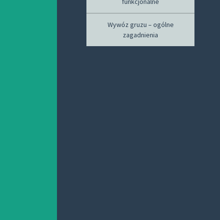
funkcjonalne
Wywóz gruzu – ogólne
zagadnienia