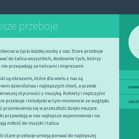
psze przeboje
obecna w życiu każdej osoby z nas. Stare przeboje
wać do tańca wszystkich, dosłownie tych, którzy
nie przepadają za tańcami i imprezami.
ski są obrazami, które dla wielu z nas są
em dzieciństwa i najlepszych chwil, a przede
ADMIN
erwszej styczności z muzyką. Kobiety i mężczyźni
re przeboje i teledyski w tym momencie ze względu
UNCA
 przeniesienia się w przeszłość dzięki muzyce.
ki przywołują w nas najlepsze wspomnienia i na
ją miłość do muzyki i tańca.
ili stare przeboje umieją porwać do najlepszej