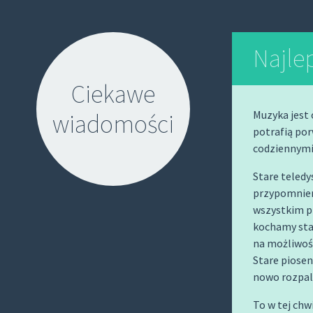
Najle
Ciekawe
Muzyka jest 
wiadomości
potrafią por
codziennymi 
Stare teledy
przypomnieni
wszystkim pi
S
kochamy sta
na możliwość
K
Stare piosen
I
nowo rozpala
P
T
To w tej chw