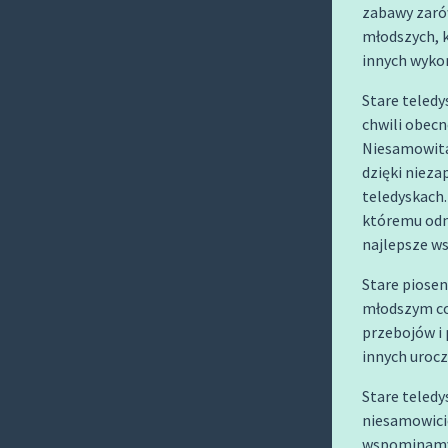
O
zabawy zarów
C
młodszych, 
innych wyko
O
N
Stare teledy
T
chwili obecn
E
Niesamowita
N
dzięki niez
teledyskach.
T
któremu odn
najlepsze w
Stare piose
młodszym co 
przebojów i 
innych urocz
Stare teledy
niesamowicie
wspominamy z