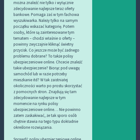
można znaleźć nie tylko i wyłącznie
zdecydowanie najlepsze teraz oferty
bankowe. Pomaga zaś w tym fachowa
wyszukiwarka. Należy tylko na samym
początku wskazać kategorię. Potem
osoby, które są zainteresowane tym
tematem – chodzi właśnie o oferty –
powinny zwyczajnie kliknąć świetny
przycisk. Co jeszcze może być żadnego
problemu dobrane? To także polisy
ubezpieczeniowe online. Chcecie znaleźć
takie ubezpieczenie? Biorąc pod uwagę
samochód lub w razie potrzeby
mieszkanie itd? W tak zaistniałej
okoliczności warto po prostu skorzystać
z pomocnych stron. Znajdują się tam
zdecydowanie najlepsze w tym
momencie na rynku polisy
ubezpieczeniowe online… Nie powinno
zatem zaskakiwać, że tak sporo osób
chętnie stawia na tego typu dokładnie
określone rozwiązania.
Sprawdź:
polisy ubezpieczeniowe online
.