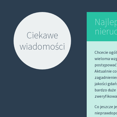
Najle
nieru
Ciekawe
wiadomości
Chcecie ogól
wieloma wzg
postępować 
Aktualnie co
zagadnieniem
jakości gdań
S
bardzo duże 
K
zweryfikowa
I
P
Co jeszcze j
T
nieprawdopo