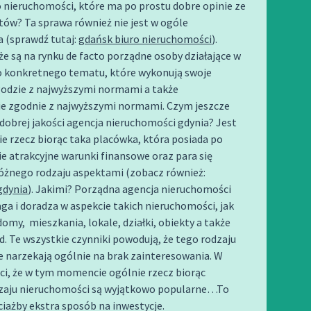
 nieruchomości, które ma po prostu dobre opinie ze
tów? Ta sprawa również nie jest w ogóle
 (sprawdź tutaj:
gdańsk biuro nieruchomości
).
 że są na rynku de facto porządne osoby działające w
o konkretnego tematu, które wykonują swoje
godzie z najwyższymi normami a także
e zgodnie z najwyższymi normami. Czym jeszcze
 dobrej jakości agencja nieruchomości gdynia? Jest
ie rzecz biorąc taka placówka, która posiada po
ie atrakcyjne warunki finansowe oraz para się
różnego rodzaju aspektami (zobacz również:
gdynia
). Jakimi? Porządna agencja nieruchomości
a i doradza w aspekcie takich nieruchomości, jak
domy, mieszkania, lokale, działki, obiekty a także
d. Te wszystkie czynniki powodują, że tego rodzaju
 narzekają ogólnie na brak zainteresowania. W
ci, że w tym momencie ogólnie rzecz biorąc
zaju nieruchomości są wyjątkowo popularne…To
iażby ekstra sposób na inwestycje.