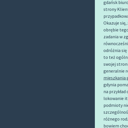
gdańsk biuro
O
strony Klien
C
przypadkowa
O
Okazuje się,
N
obrębie teg
T
zadania w z
E
równocześni
N
odróżnia się
T
to też ogóln
swojej stron
generalnie 
mieszkania 
gdynia pomag
na przykład 
lokowanie it
podmioty nie
szczególnoś
różnego rod
bowiem choc