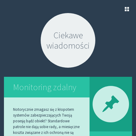
S
K
Ciekawe
I
P
wiadomości
T
O
C
O
N
T
E
N
Monitoring zdalny
T
Notorycznie zmagasz się z kłopotem
systemów zabezpieczających Twoją
posesję bądź obiekt? Standardowe
patrole nie dają sobie rady, a miesięczne
koszta związane z ich ochroną nie są