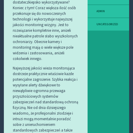
dostateczkiepsko wykorzystywane?
Koniec z tym! Coraz większa ilość osób
ADMIN
przekonuje się do nowoczesnych
technologii i wykorzystuje najwyższej
jakości monitoring wizyjny. Jest to
UNCATEGORIZED
rozwiązanie kompletnie inne, aniżeli
nieaktualne patrole słabo wyszkolonych
ochroniarzy. Obecnie kamery i
monitoring mają o wiele większe pole
widzenia i zastosowania, aniżeli
cokolwiek innego.
Najwyższej jakości wieża monitorująca
dostrzeże praktycznie właściwie każde
potencjalne zagrożenie. Szybka reakcja i
wysyłane alerty dźwiękowe to
niewątpliwie ogromna przewaga
przyszłościowych systemów
zabezpieczeń nad standardową ochroną
fizyczną. Nie od dnia dzisiejszego
wiadomo, że profesjonalni złodzieje i
intruzi mogą momentalnie poradzić
sobie z unieruchomieniem
standardowych zabezpieczeń a także