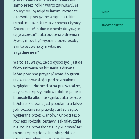
samo przez Polki? Warto zauważyć, że
do wyboru są między innymi rozmaite
ADMIN
akcesoria powiązane właśnie z takim
tematem, jak biżuteria z drewna i żywicy.
UNCATEGORIZED
Chcecie mieć ładne elementy dotyczące
tego aspektu? Jaka biżuteria z drewna i
żywicy może być wybrana przez osoby
zainteresowane tym właśnie
zagadnieniem?
Warto zauważyć, że do dyspozycji jest de
fakto uniwersalna biżuteria z drewna,
która powinna przypaść wam do gustu
tak w rzeczywistości pod rozmaitymi
względami. Nic nie stoi na przeszkodzie,
aby zakupić przykładowo dobrej jakości
bransoletki albo naszyjniki. Jaka jeszcze
biżuteria z drewna jest popularna a także
jednocześnie na prawdę bardzo często
wybierana przez Klientów? Chodzi też o
różnego rodzaju zestawy. Tak faktycznie
nie stoi na przeszkodzie, by kupować też
rozmaite pierścionki lub obrączki. Co
jeszcze jest oferowane przez firmy