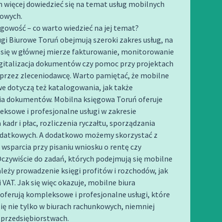
 więcej dowiedzieć się na temat usług mobilnych
kowych.
gowość – co warto wiedzieć na jej temat?
gi Biurowe Toruń obejmują szeroki zakres usług, na
 się w głównej mierze fakturowanie, monitorowanie
igitalizacja dokumentów czy pomoc przy projektach
przez zleceniodawcę. Warto pamiętać, że mobilne
we dotyczą też katalogowania, jak także
a dokumentów. Mobilna księgowa Toruń oferuje
ksowe i profesjonalne usługi w zakresie
kadr i płac, rozliczenia ryczałtu, sporządzania
odatkowych. A dodatkowo możemy skorzystać z
wsparcia przy pisaniu wniosku o rentę czy
czywiście do zadań, których podejmują się mobilne
leży prowadzenie księgi profitów i rozchodów, jak
i VAT. Jak się więc okazuje, mobilne biura
ferują kompleksowe i profesjonalne usługi, które
ię nie tylko w biurach rachunkowych, niemniej
 przedsiębiorstwach.