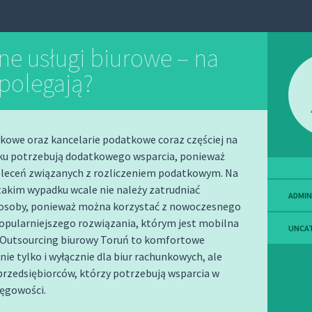
ne usługi biurowe – na
polegają?
kowe oraz kancelarie podatkowe coraz częściej na
ku potrzebują dodatkowego wsparcia, ponieważ
zleceń związanych z rozliczeniem podatkowym. Na
takim wypadku wcale nie należy zatrudniać
ADMIN
osoby, ponieważ można korzystać z nowoczesnego
opularniejszego rozwiązania, którym jest mobilna
UNCA
 Outsourcing biurowy Toruń to komfortowe
nie tylko i wyłącznie dla biur rachunkowych, ale
przedsiębiorców, którzy potrzebują wsparcia w
ięgowości.