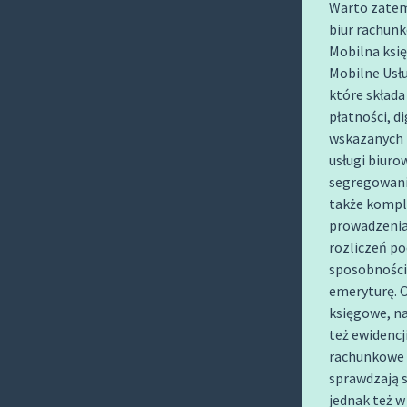
Warto zatem
O
biur rachun
C
Mobilna księ
O
Mobilne Usłu
N
które składa
T
płatności, d
E
wskazanych 
N
usługi biuro
T
segregowani
także komple
prowadzenia 
rozliczeń p
sposobności 
emeryturę. O
księgowe, na
też ewidencj
rachunkowe o
sprawdzają s
jednak też w