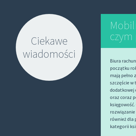
Mobil
czym 
Ciekawe
wiadomości
Biura rachun
początku ro
mają pełno 
szczęście w 
dodatkowej 
oraz coraz p
S
księgowość.
K
rozwiązanie 
I
również dla 
P
kategorii ks
T