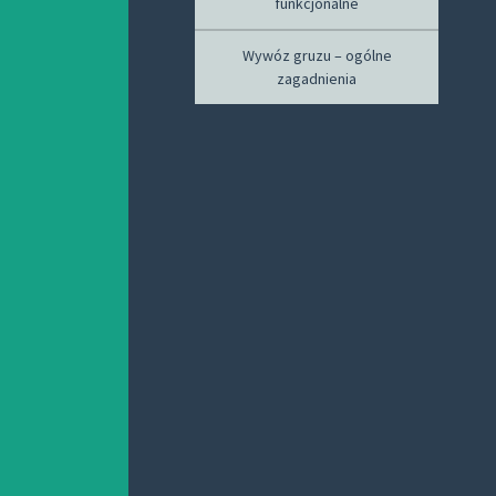
funkcjonalne
Wywóz gruzu – ogólne
zagadnienia