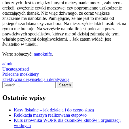
ubocznych. Jest to między innymi nietrzymanie moczu, zaburzenia
erekcji, zwężenie cewki moczowej czy popromienne uszkodzenie
otaczających tkanek. Nic więc dziwnego, że coraz większe
znaczenie ma nanoknife. Pamiętajcie, że nie jest to metoda od
jakiegoś szarlatana czy znachora. Na nieszczęście takich osób też na
rynku nie brakuje. Na szczęście nanoknife jest polecana przez
prawdziwych specjalistów, którzy nie od dzisiaj zajmują się tymi
właśnie przykrymi dolegliwościami… Jak zatem widać, jest
światełko w tunelu.
Warto zobaczyć:
nanoknife
.
admin
Uncategorized
Post
Polecane moskitiery
Efektywna dezynsekcja i deratyzacja
navigation
Search
Ostatnie wpisy
Kasy fiskalne – jak działają i do czego służą
Relokacja maszyn realizowana etapowo
Kurs ratownika WOPR dla członków klubów i organizacji
wodnych