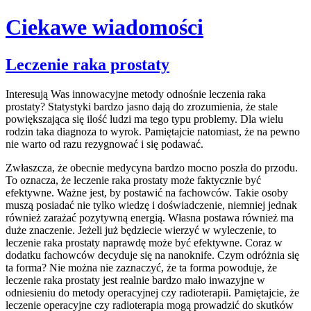
Ciekawe wiadomości
Skip
Leczenie raka prostaty
to
content
Interesują Was innowacyjne metody odnośnie leczenia raka
prostaty? Statystyki bardzo jasno dają do zrozumienia, że stale
powiększająca się ilość ludzi ma tego typu problemy. Dla wielu
rodzin taka diagnoza to wyrok. Pamiętajcie natomiast, że na pewno
nie warto od razu rezygnować i się podawać.
Zwłaszcza, że obecnie medycyna bardzo mocno poszła do przodu.
To oznacza, że leczenie raka prostaty może faktycznie być
efektywne. Ważne jest, by postawić na fachowców. Takie osoby
muszą posiadać nie tylko wiedzę i doświadczenie, niemniej jednak
również zarażać pozytywną energią. Własna postawa również ma
duże znaczenie. Jeżeli już będziecie wierzyć w wyleczenie, to
leczenie raka prostaty naprawdę może być efektywne. Coraz w
dodatku fachowców decyduje się na nanoknife. Czym odróżnia się
ta forma? Nie można nie zaznaczyć, że ta forma powoduje, że
leczenie raka prostaty jest realnie bardzo mało inwazyjne w
odniesieniu do metody operacyjnej czy radioterapii. Pamiętajcie, że
leczenie operacyjne czy radioterapia mogą prowadzić do skutków