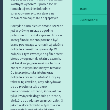
świetnym wyborem. Sporo osób w
ramach tej właśnie dokładnie
ADMIN
sprecyzowanej sytuacji stawia na
rozwiązania najlepsze z najlepszych.
UNCATEGORIZED
Porządne biuro nieruchomości szczecin
jest w głównej mierze dogodnie
położone. To zaś taka sprawa, która w
szczególności mocno powinna być
brana pod uwagę w ramach tej właśnie
dokładnie określonej sprawy itp. W
związku z tym zwracajcie ogólnie rzecz
biorąc uwagę na taki właśnie czynnik,
jak lokalizacja, ponieważ ma to duże
znaczenie w tym konkretnym temacie.
Co jeszcze jest tutaj istotne oraz
dokładnie tak samo istotne? Liczy się
także w tej chwili to, żeby zdecydować
się po prostu na takie biuro
nieruchomości szczecin, które jest nie
tylko i wyłącznie dogodnie położone,
ale które posiada szereg innych zalet. O
jakich walorach warto w tym miejscu
wspomnieć? Dobrej jakości biura