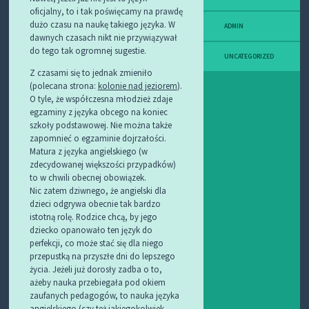
oficjalny, to i tak poświęcamy na prawdę
dużo czasu na naukę takiego języka. W
ADMIN
dawnych czasach nikt nie przywiązywał
do tego tak ogromnej sugestie.
UNCATEGORIZED
Z czasami się to jednak zmieniło
(polecana strona:
kolonie nad jeziorem
).
O tyle, że współczesna młodzież zdaje
egzaminy z języka obcego na koniec
szkoły podstawowej. Nie można także
zapomnieć o egzaminie dojrzałości.
Matura z języka angielskiego (w
zdecydowanej większości przypadków)
to w chwili obecnej obowiązek.
Nic zatem dziwnego, że angielski dla
dzieci odgrywa obecnie tak bardzo
istotną rolę. Rodzice chcą, by jego
dziecko opanowało ten język do
perfekcji, co może stać się dla niego
przepustką na przyszłe dni do lepszego
życia. Jeżeli już dorosły zadba o to,
ażeby nauka przebiegała pod okiem
zaufanych pedagogów, to nauka języka
angielskiego (czy też jakiegokolwiek