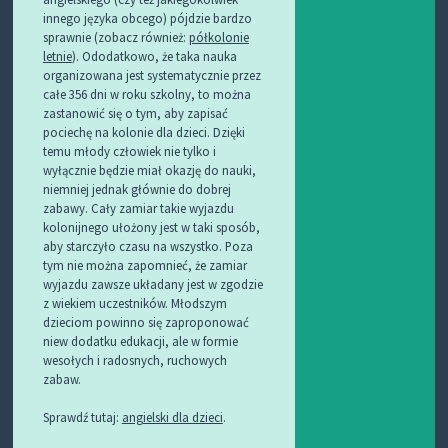
innego języka obcego) pójdzie bardzo
sprawnie (zobacz również:
półkolonie
letnie
). Ododatkowo, że taka nauka
organizowana jest systematycznie przez
całe 356 dni w roku szkolny, to można
zastanowić się o tym, aby zapisać
pociechę na kolonie dla dzieci. Dzięki
temu młody człowiek nie tylko i
wyłącznie będzie miał okazję do nauki,
niemniej jednak głównie do dobrej
zabawy. Cały zamiar takie wyjazdu
kolonijnego ułożony jest w taki sposób,
aby starczyło czasu na wszystko. Poza
tym nie można zapomnieć, że zamiar
wyjazdu zawsze układany jest w zgodzie
z wiekiem uczestników. Młodszym
dzieciom powinno się zaproponować
niew dodatku edukacji, ale w formie
wesołych i radosnych, ruchowych
zabaw.
Sprawdź tutaj:
angielski dla dzieci
.