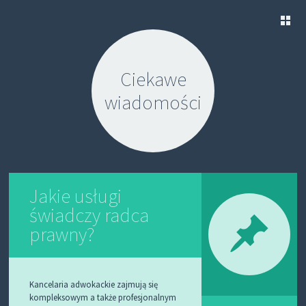
S
K
Ciekawe
I
P
wiadomości
T
O
C
O
N
T
E
N
Jakie usługi
T
świadczy radca
prawny?
Kancelaria adwokackie zajmują się
kompleksowym a także profesjonalnym