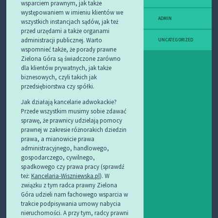
wsparciem prawnym, jak także
występowaniem w imieniu klientów we
ADMIN
wszystkich instancjach sądów, jak też
przed urzędami a także organami
administracji publicznej. Warto
UNCATEGORIZED
wspomnieć także, że porady prawne
Zielona Góra są świadczone zarówno
dla klientów prywatnych, jak także
biznesowych, czyli takich jak
przedsiębiorstwa czy spółki.
Jak działają kancelarie adwokackie?
Przede wszystkim musimy sobie zdawać
sprawę, że prawnicy udzielają pomocy
prawnej w zakresie różnorakich dziedzin
prawa, a mianowicie prawa
administracyjnego, handlowego,
gospodarczego, cywilnego,
spadkowego czy prawa pracy (sprawdź
też:
Kancelaria-Wiszniewska.pl
). W
związku z tym radca prawny Zielona
Góra udzieli nam fachowego wsparcia w
trakcie podpisywania umowy nabycia
nieruchomości. A przy tym, radcy prawni