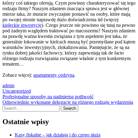
którzy coś takiego oferują. Czym powinny charakteryzować się tego
rodzaju firmy? Naszym zdaniem znacząca sprawa jest w głównej
mierze taka, że musicie zwyczajnie postawić na osoby, które mają
po swojej stronie naprawdę dużo doświadczenia itd (więcej:
kieleckie inwestycje
). Czego jeszcze nie powinno się tutaj na pewno
pod żadnym względem traktować po macoszemu? Naszym zdaniem
na prawdę ważna kwestia związana z tym aspektem jest taka, że
generalnie lokowanie w kielcach muszą być przemyślane pod kątem
warunków inwestycyjnych, zlokalizowania. Pamiętajcie, że są na
rynku dobrej jakości fachowcy, którzy zapewniają tak de facto
różnego rodzaju rozwiązania związane właśnie z tym konkretnym
tematem…
Zobacz więcej:
apartamenty cedzyna
.
admin
Uncategorized
Post
Profesjonalne sposoby na nadmierną potliwość
Odpowiednio wykonane dekoracje na różnego rodzaju wydarzenia
navigation
Search
Ostatnie wpisy
Kasy fiskalne – jak działają i do czego służą