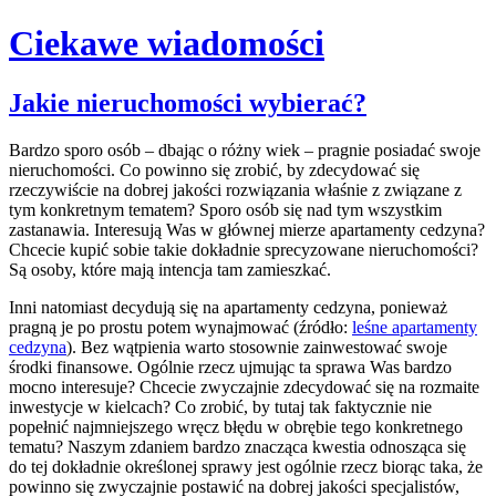
Ciekawe wiadomości
Skip
Jakie nieruchomości wybierać?
to
content
Bardzo sporo osób – dbając o różny wiek – pragnie posiadać swoje
nieruchomości. Co powinno się zrobić, by zdecydować się
rzeczywiście na dobrej jakości rozwiązania właśnie z związane z
tym konkretnym tematem? Sporo osób się nad tym wszystkim
zastanawia. Interesują Was w głównej mierze apartamenty cedzyna?
Chcecie kupić sobie takie dokładnie sprecyzowane nieruchomości?
Są osoby, które mają intencja tam zamieszkać.
Inni natomiast decydują się na apartamenty cedzyna, ponieważ
pragną je po prostu potem wynajmować (źródło:
leśne apartamenty
cedzyna
). Bez wątpienia warto stosownie zainwestować swoje
środki finansowe. Ogólnie rzecz ujmując ta sprawa Was bardzo
mocno interesuje? Chcecie zwyczajnie zdecydować się na rozmaite
inwestycje w kielcach? Co zrobić, by tutaj tak faktycznie nie
popełnić najmniejszego wręcz błędu w obrębie tego konkretnego
tematu? Naszym zdaniem bardzo znacząca kwestia odnosząca się
do tej dokładnie określonej sprawy jest ogólnie rzecz biorąc taka, że
powinno się zwyczajnie postawić na dobrej jakości specjalistów,