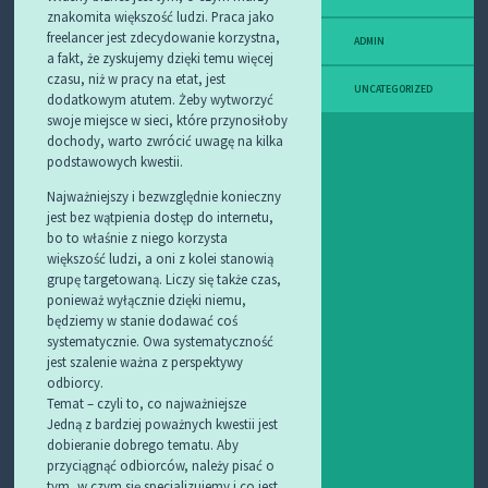
znakomita większość ludzi. Praca jako
freelancer jest zdecydowanie korzystna,
ADMIN
a fakt, że zyskujemy dzięki temu więcej
czasu, niż w pracy na etat, jest
UNCATEGORIZED
dodatkowym atutem. Żeby wytworzyć
swoje miejsce w sieci, które przynosiłoby
dochody, warto zwrócić uwagę na kilka
podstawowych kwestii.
Najważniejszy i bezwzględnie konieczny
jest bez wątpienia dostęp do internetu,
bo to właśnie z niego korzysta
większość ludzi, a oni z kolei stanowią
grupę targetowaną. Liczy się także czas,
ponieważ wyłącznie dzięki niemu,
będziemy w stanie dodawać coś
systematycznie. Owa systematyczność
jest szalenie ważna z perspektywy
odbiorcy.
Temat – czyli to, co najważniejsze
Jedną z bardziej poważnych kwestii jest
dobieranie dobrego tematu. Aby
przyciągnąć odbiorców, należy pisać o
tym, w czym się specjalizujemy i co jest