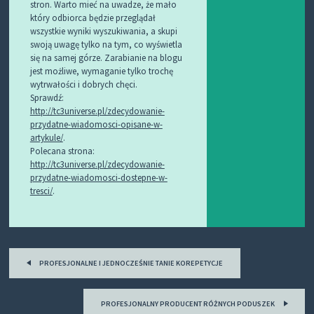
stron. Warto mieć na uwadze, że mało
który odbiorca będzie przeglądał
wszystkie wyniki wyszukiwania, a skupi
swoją uwagę tylko na tym, co wyświetla
się na samej górze. Zarabianie na blogu
jest możliwe, wymaganie tylko trochę
wytrwałości i dobrych chęci.
Sprawdź:
http://tc3universe.pl/zdecydowanie-
przydatne-wiadomosci-opisane-w-
artykule/
.
Polecana strona:
http://tc3universe.pl/zdecydowanie-
przydatne-wiadomosci-dostepne-w-
tresci/
.
Post
PROFESJONALNE I JEDNOCZEŚNIE TANIE KOREPETYCJE
navigation
PROFESJONALNY PRODUCENT RÓŻNYCH PODUSZEK