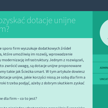
ozyskać dotacje unijne
rm?
e sporo firm wyszukuje dodatkowych źródeł
a, które umożliwią im rozwój, wprowadzenie
y modernizację infrastruktury. Jednym z rozwiązań,
rto zwrócić uwagę, są dotacje unijne proponowane
ADMIN
my takie jak Ścieżka smart. W tym artykule dowiesz
dotacje unijne, jakie korzyści niosą ze sobą dla firm a
UNCA
kroki trzeba podjąć, ażeby z dobrym skutkiem zyskać
e dla firm – co to jest?