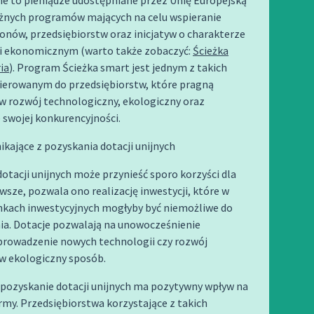
ne to pieniądze udostępniane przez Unię Europejską
żnych programów mających na celu wspieranie
onów, przedsiębiorstw oraz inicjatyw o charakterze
i ekonomicznym (warto także zobaczyć:
Ścieżka
ia
). Program Ścieżka smart jest jednym z takich
kierowanym do przedsiębiorstw, które pragną
w rozwój technologiczny, ekologiczny oraz
 swojej konkurencyjności.
ikające z pozyskania dotacji unijnych
otacji unijnych może przynieść sporo korzyści dla
rwsze, pozwala ono realizację inwestycji, które w
nkach inwestycyjnych mogłyby być niemożliwe do
ia. Dotacje pozwalają na unowocześnienie
wprowadzenie nowych technologii czy rozwój
 w ekologiczny sposób.
pozyskanie dotacji unijnych ma pozytywny wpływ na
rmy. Przedsiębiorstwa korzystające z takich