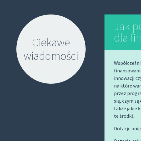
Jak p
dla fi
Ciekawe
wiadomości
Współcześni
finansowani
innowacji cz
na które wa
przez progra
się, czym są 
S
także jakie 
K
te środki.
I
P
Dotacje unijn
T