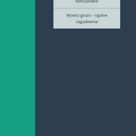
funkcjonalne
Wywóz gruzu – ogólne
zagadnienia