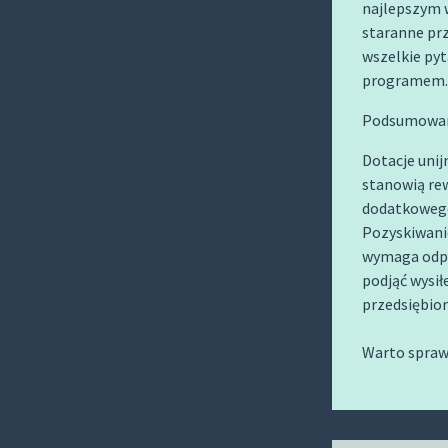
najlepszym 
staranne pr
wszelkie pyt
programem.
Podsumowa
Dotacje uni
stanowią rew
dodatkowego
Pozyskiwanie
wymaga odpo
podjąć wysił
przedsiębio
Warto spraw