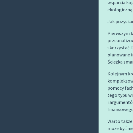
wsparcia koj
ekologiczną 
Jak pozyskać
Pierwszym kr
przeanalizo
skorzystać. 
planowane in
Ścieżka smar
Kolejnym kr
kompleksowej
pomocy fach
tego typu w
i argumentó
finansowego 
Warto także 
może być nie