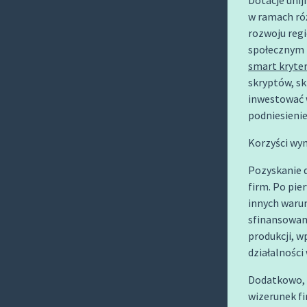
Dotacje unij
O
w ramach ró
C
rozwoju regi
O
społecznym 
N
smart kryter
T
skryptów, s
E
inwestować 
podniesienie
N
T
Korzyści wyn
Pozyskanie d
firm. Po pie
innych waru
sfinansowan
produkcji, 
działalności
Dodatkowo, 
wizerunek fi