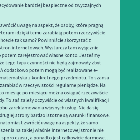
decydowanie bardziej bezpieczne od zwyczajnych
zwrócić uwagę na aspekt, że osoby, które pragną
ytorami dzięki temu zarabiają potem rzeczywiście
hcecie tak samo? Powinniście skorzystać z
stron internetowych. Wystarczy tam wyłącznie
że potem zarejestrować własne konto. Jesteśmy
że tego typu czynności nie będą zajmowały zbyt
. A dodatkowo potem mogą być realizowane e-
 matematyka z konkretnego przedmiotu. To szansa
 zarabiać w rzeczywistości regularne pieniądze. Na
to miesiąc po miesiącu można osiągać rzeczywiście
y. To zaś zależy oczywiście od własnych kwalifikacji
obu zareklamowania własnych usług. Nie da się
a drugiej strony bardzo istotne są warunki finansowe.
 natomiast zwrócić uwagę na aspekty, że samo
szenia na takiej właśnie internetowej stronie nie
 sporo czasu , a ponadto jest całkowicie darmowe…