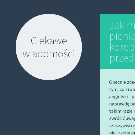
Jak m
pieni
Ciekawe
korep
wiadomości
prze
Obecnie zdec
tym, co zrob
angielski – 
S
naprawdę bar
K
takim razie
I
zwrócić uwag
P
rzeczywistoś
T
nie trzeba p