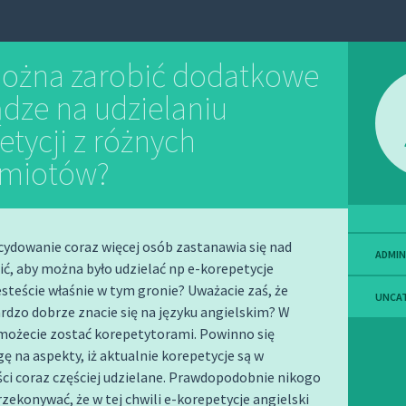
ożna zarobić dodatkowe
ądze na udzielaniu
etycji z różnych
dmiotów?
ydowanie coraz więcej osób zastanawia się nad
ADMIN
ić, aby można było udzielać np e-korepetycje
jesteście właśnie w tym gronie? Uważacie zaś, że
UNCA
dzo dobrze znacie się na języku angielskim? W
 możecie zostać korepetytorami. Powinno się
ę na aspekty, iż aktualnie korepetycje są w
ci coraz częściej udzielane. Prawdopodobnie nikogo
rzekonywać, że w tej chwili e-korepetycje angielski