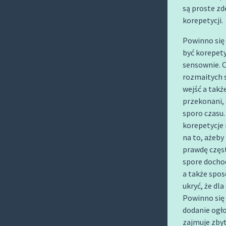
O
są proste z
C
korepetycji.
O
Powinno się 
N
być korepet
T
sensownie. C
E
rozmaitych 
N
wejść a tak
T
przekonani, 
sporo czasu
korepetycje
na to, ażeby
prawdę częs
spore dochod
a także spos
ukryć, że dl
Powinno się
dodanie ogło
zajmuje zbyt