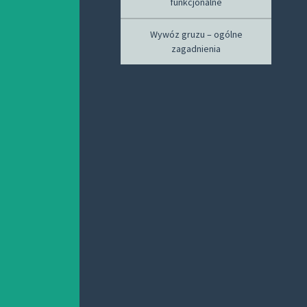
funkcjonalne
Wywóz gruzu – ogólne
zagadnienia