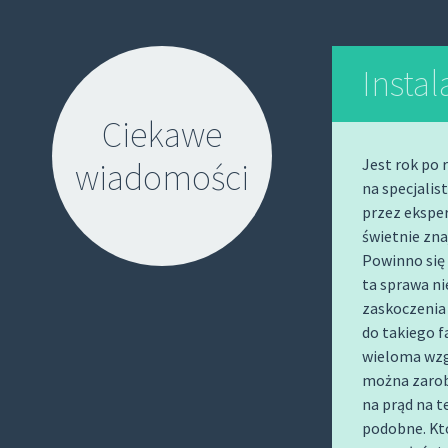
Instal
Ciekawe
Jest rok po 
wiadomości
na specjalis
przez ekspe
świetnie znaj
Powinno się 
ta sprawa ni
zaskoczenia
S
do takiego f
K
wieloma wzg
I
można zarob
P
na prąd na t
podobne. Kto
T