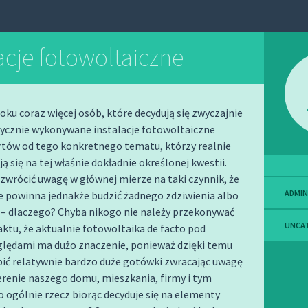
acje fotowoltaiczne
roku coraz więcej osób, które decydują się zwyczajnie
tycznie wykonywane instalacje fotowoltaiczne
rtów od tego konkretnego tematu, którzy realnie
ą się na tej właśnie dokładnie określonej kwestii.
zwrócić uwagę w głównej mierze na taki czynnik, że
ADMIN
e powinna jednakże budzić żadnego zdziwienia albo
 – dlaczego? Chyba nikogo nie należy przekonywać
UNCA
aktu, że aktualnie fotowoltaika de facto pod
lędami ma dużo znaczenie, ponieważ dzięki temu
ić relatywnie bardzo duże gotówki zwracając uwagę
erenie naszego domu, mieszkania, firmy i tym
 ogólnie rzecz biorąc decyduje się na elementy