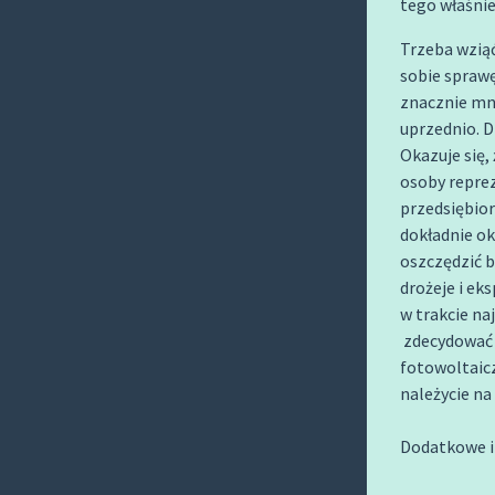
tego właśnie
O
C
Trzeba wziąć
O
sobie sprawę
N
znacznie mni
uprzednio. D
T
Okazuje się,
E
osoby reprez
N
przedsiębior
T
dokładnie ok
oszczędzić b
drożeje i eks
w trakcie na
zdecydować s
fotowoltaicz
należycie na
Dodatkowe i