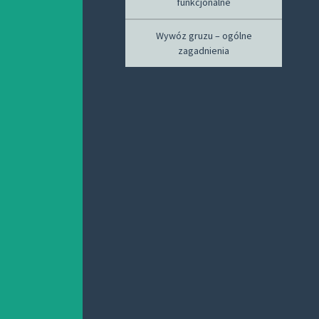
funkcjonalne
Wywóz gruzu – ogólne
zagadnienia