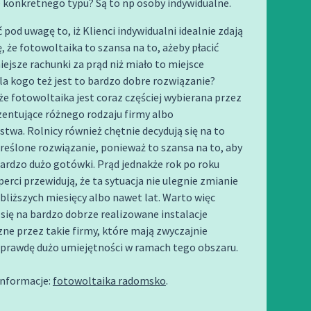
 konkretnego typu? Są to np osoby indywidualne.
 pod uwagę to, iż Klienci indywidualni idealnie zdają
, że fotowoltaika to szansa na to, ażeby płacić
ejsze rachunki za prąd niż miało to miejsce
la kogo też jest to bardzo dobre rozwiązanie?
 że fotowoltaika jest coraz częściej wybierana przez
entujące różnego rodzaju firmy albo
stwa. Rolnicy również chętnie decydują się na to
reślone rozwiązanie, ponieważ to szansa na to, aby
ardzo dużo gotówki. Prąd jednakże rok po roku
perci przewidują, że ta sytuacja nie ulegnie zmianie
jbliższych miesięcy albo nawet lat. Warto więc
ię na bardzo dobrze realizowane instalacje
ne przez takie firmy, które mają zwyczajnie
 prawdę dużo umiejętności w ramach tego obszaru.
nformacje:
fotowoltaika radomsko
.