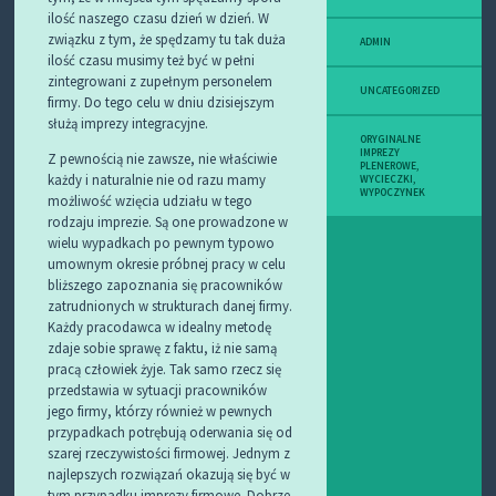
ilość naszego czasu dzień w dzień. W
związku z tym, że spędzamy tu tak duża
ADMIN
ilość czasu musimy też być w pełni
zintegrowani z zupełnym personelem
UNCATEGORIZED
firmy. Do tego celu w dniu dzisiejszym
służą imprezy integracyjne.
ORYGINALNE
IMPREZY
Z pewnością nie zawsze, nie właściwie
PLENEROWE
,
każdy i naturalnie nie od razu mamy
WYCIECZKI
,
WYPOCZYNEK
możliwość wzięcia udziału w tego
rodzaju imprezie. Są one prowadzone w
wielu wypadkach po pewnym typowo
umownym okresie próbnej pracy w celu
bliższego zapoznania się pracowników
zatrudnionych w strukturach danej firmy.
Każdy pracodawca w idealny metodę
zdaje sobie sprawę z faktu, iż nie samą
pracą człowiek żyje. Tak samo rzecz się
przedstawia w sytuacji pracowników
jego firmy, którzy również w pewnych
przypadkach potrębują oderwania się od
szarej rzeczywistości firmowej. Jednym z
najlepszych rozwiązań okazują się być w
tym przypadku imprezy firmowe. Dobrze