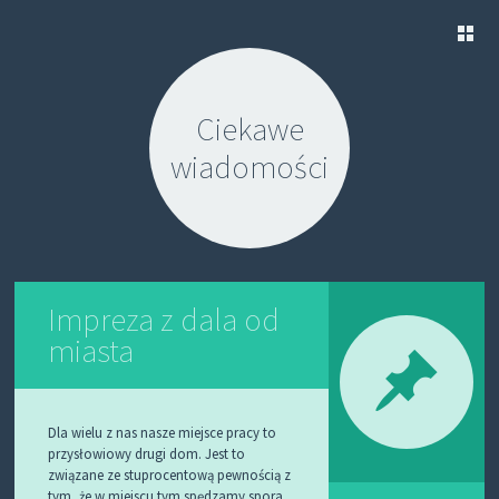
S
K
Ciekawe
I
P
wiadomości
T
O
C
O
N
T
E
N
Impreza z dala od
T
miasta
Dla wielu z nas nasze miejsce pracy to
przysłowiowy drugi dom. Jest to
związane ze stuprocentową pewnością z
tym, że w miejscu tym spędzamy spora