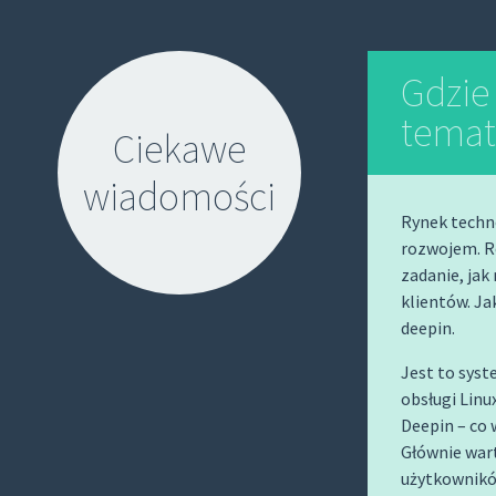
Gdzie
temat
Ciekawe
wiadomości
Rynek techn
rozwojem. Re
zadanie, jak
klientów. Ja
deepin.
S
Jest to sys
K
obsługi Linu
I
Deepin – co 
P
Głównie war
T
użytkownikó