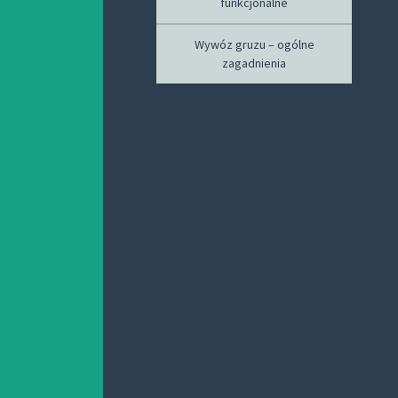
funkcjonalne
Wywóz gruzu – ogólne
zagadnienia