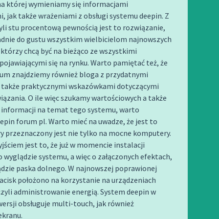
na której wymieniamy się informacjami
, jak także wrażeniami z obsługi systemu deepin. Z
yli stu procentową pewnością jest to rozwiązanie,
adnie do gustu wszystkim wielbicielom najnowszych
 którzy chcą być na bieżąco ze wszystkimi
ojawiającymi się na rynku. Warto pamiętać też, że
rum znajdziemy również bloga z przydatnymi
a także praktycznymi wskazówkami dotyczącymi
ązania. O ile więc szukamy wartościowych a także
 informacji na temat tego systemu, warto
epin forum pl. Warto mieć na uwadze, że jest to
y przeznaczony jest nie tylko na mocne komputery.
ściem jest to, że już w momencie instalacji
 wyglądzie systemu, a więc o załączonych efektach,
ądzie paska dolnego. W najnowszej poprawionej
nacisk położono na korzystanie na urządzeniach
zyli administrowanie energią. System deepin w
ersji obsługuje multi-touch, jak również
ekranu.