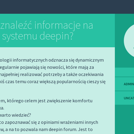
 znaleźć informacje na
 systemu deepin?
ologii informatycznych odznacza się dynamicznym
gularnie pojawiają się nowości, które mają za
 najpełniej realizować potrzeby a także oczekiwania
kiś czas temu coraz większą popularnością cieszy się
ADMIN
UNCA
tem, którego celem jest zwiększenie komfortu
xa.
warto wiedzieć?
to zapoznawać się z opiniami wrażeniami innych
w, a na to pozwala nam deepin forum. Jest to