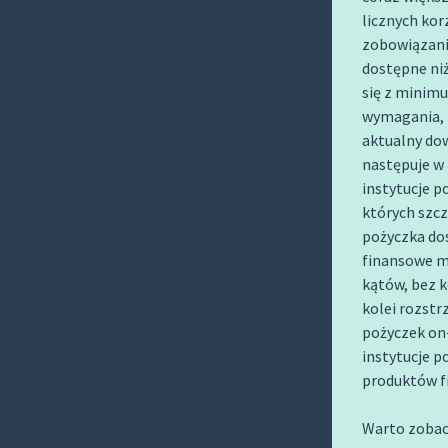
O
licznych kor
C
zobowiązania
O
dostępne niż
N
się z minimu
wymagania, t
T
aktualny dow
E
następuje w 
N
instytucje 
T
których szcz
pożyczka do
finansowe m
kątów, bez k
kolei rozstr
pożyczek on-
instytucje 
produktów f
Warto zobac