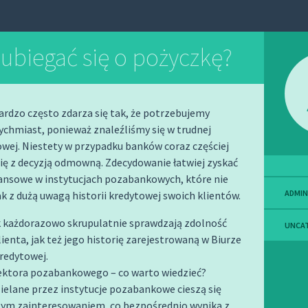
 ubiegać się o pożyczkę?
rdzo często zdarza się tak, że potrzebujemy
chmiast, ponieważ znaleźliśmy się w trudnej
iowej. Niestety w przypadku banków coraz częściej
ię z decyzją odmowną. Zdecydowanie łatwiej zyskać
nansowe w instytucjach pozabankowych, które nie
ADMIN
ak z dużą uwagą historii kredytowej swoich klientów.
k każdorazowo skrupulatnie sprawdzają zdolność
UNCA
ienta, jak też jego historię zarejestrowaną w Biurze
redytowej.
sektora pozabankowego – co warto wiedzieć?
ielane przez instytucje pozabankowe cieszą się
zym zainteresowaniem, co bezpośrednio wynika z