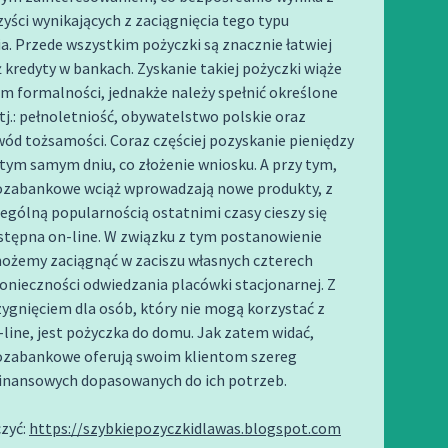
zyści wynikających z zaciągnięcia tego typu
. Przede wszystkim pożyczki są znacznie łatwiej
 kredyty w bankach. Zyskanie takiej pożyczki wiąże
m formalności, jednakże należy spełnić określone
j.: pełnoletniość, obywatelstwo polskie oraz
ód tożsamości. Coraz częściej pozyskanie pieniędzy
tym samym dniu, co złożenie wniosku. A przy tym,
pozabankowe wciąż wprowadzają nowe produkty, z
ególną popularnością ostatnimi czasy cieszy się
stępna on-line. W związku z tym postanowienie
ożemy zaciągnąć w zaciszu własnych czterech
onieczności odwiedzania placówki stacjonarnej. Z
zygnięciem dla osób, który nie mogą korzystać z
line, jest pożyczka do domu. Jak zatem widać,
pozabankowe oferują swoim klientom szereg
inansowych dopasowanych do ich potrzeb.
zyć:
https://szybkiepozyczkidlawas.blogspot.com