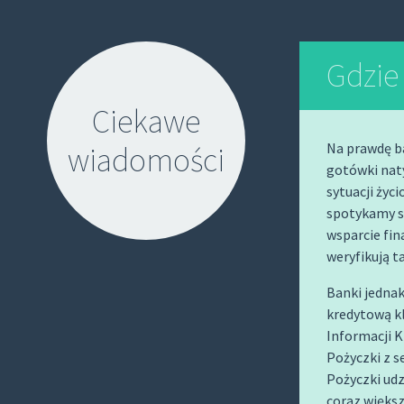
Gdzie
Ciekawe
Na prawdę ba
wiadomości
gotówki naty
sytuacji życ
spotykamy s
wsparcie fi
weryfikują t
S
Banki jedna
kredytową kl
K
Informacji K
I
Pożyczki z 
P
Pożyczki udz
T
coraz więks