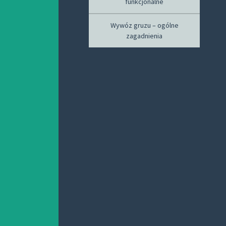
funkcjonalne
Wywóz gruzu – ogólne
zagadnienia