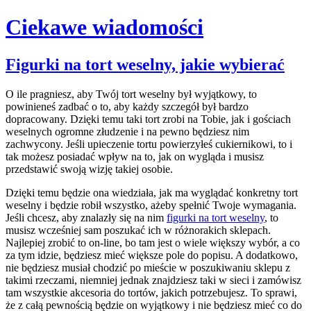
Ciekawe wiadomości
Skip
Figurki na tort weselny, jakie wybierać
to
content
O ile pragniesz, aby Twój tort weselny był wyjątkowy, to
powinieneś zadbać o to, aby każdy szczegół był bardzo
dopracowany. Dzięki temu taki tort zrobi na Tobie, jak i gościach
weselnych ogromne złudzenie i na pewno będziesz nim
zachwycony. Jeśli upieczenie tortu powierzyłeś cukiernikowi, to i
tak możesz posiadać wpływ na to, jak on wygląda i musisz
przedstawić swoją wizję takiej osobie.
Dzięki temu będzie ona wiedziała, jak ma wyglądać konkretny tort
weselny i będzie robił wszystko, ażeby spełnić Twoje wymagania.
Jeśli chcesz, aby znalazły się na nim
figurki na tort weselny
, to
musisz wcześniej sam poszukać ich w różnorakich sklepach.
Najlepiej zrobić to on-line, bo tam jest o wiele większy wybór, a co
za tym idzie, będziesz mieć większe pole do popisu. A dodatkowo,
nie będziesz musiał chodzić po mieście w poszukiwaniu sklepu z
takimi rzeczami, niemniej jednak znajdziesz taki w sieci i zamówisz
tam wszystkie akcesoria do tortów, jakich potrzebujesz. To sprawi,
że z całą pewnością będzie on wyjątkowy i nie będziesz mieć co do