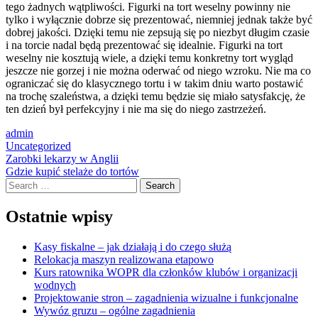
tego żadnych wątpliwości. Figurki na tort weselny powinny nie
tylko i wyłącznie dobrze się prezentować, niemniej jednak także być
dobrej jakości. Dzięki temu nie zepsują się po niezbyt długim czasie
i na torcie nadal będą prezentować się idealnie. Figurki na tort
weselny nie kosztują wiele, a dzięki temu konkretny tort wygląd
jeszcze nie gorzej i nie można oderwać od niego wzroku. Nie ma co
ograniczać się do klasycznego tortu i w takim dniu warto postawić
na trochę szaleństwa, a dzięki temu będzie się miało satysfakcję, że
ten dzień był perfekcyjny i nie ma się do niego zastrzeżeń.
admin
Uncategorized
Post
Zarobki lekarzy w Anglii
Gdzie kupić stelaże do tortów
navigation
Search
Ostatnie wpisy
Kasy fiskalne – jak działają i do czego służą
Relokacja maszyn realizowana etapowo
Kurs ratownika WOPR dla członków klubów i organizacji
wodnych
Projektowanie stron – zagadnienia wizualne i funkcjonalne
Wywóz gruzu – ogólne zagadnienia