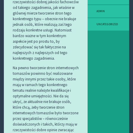
rzeczywistości dobrej jakości fachowców
od takiego zagadnienia, jak właśnie w
ADMIN
głównej mierze tworzenie stron tego
konkretnego typu – obecnie nie brakuje
jednak osób, które realizują zaś tego
UNCATEGORIZED
rodzaju konkretne usługi. Natomiast
bardzo ważne w tym konkretnym
aspekcie jest po prostu to, by
zdecydować się tak faktycznie na
najlepszych z najlepszych od tego
konkretnego zagadnienia.
Na pewno tworzenie stron internetowych
tomaszów powinno być realizowane
między innymi przez takie osoby, które
mają w ramach tego konkretnego
tematu realnie należyte kwalifikacje i
optymalne umiejętności. Nie da się
ukryć, że aktualnie nie brakuje osób,
które chcą, żeby tworzenie stron
internetowych tomaszów było tworzone
przez specjalistów – równocześnie
doświadczonych i takich, którzy mają w
rzeczywistości dobre opinie zwracając