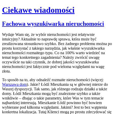
Ciekawe wiadomości
Skip
Fachowa wyszukiwarka nieruchomości
to
content
Wydaje Wam się, że wybór nieruchomości jest relatywnie
intuicyjny? Aktualnie to naprawdę sprawa, która może być
zrealizowana stosunkowo szybko. Bez żadnego problemu można po
prostu korzystać z takiego narzędzia, jak właśnie wyszukiwarka
nieruchomości rozmaitego typu. Co na 100% warto wiedzieć na
temat tego konkretnego zagadnienia? Należy zwrócić uwagę
oczywiście na taki czynnik, że dobrej jakości wyszukiwarka
nieruchomości jest faktycznie pod wieloma względami na wagę
złota.
To sposób na to, aby odnaleźć rozmaite nieruchomości (więcej:
Warszawa dom
). Jakie? Łódź Mieszkania są w głównej mierze do
Waszej dyspozycji. Tak samo, jak różnego rodzaju działki a także
domy. Łódź Mieszkania mogą być znalezione szybko a także
wnikliwie – dbając o takie parametry, które Was w tym temacie
najbardziej interesują. Mieszkanie Łódź powinno być bowiem
wybierane pod kilkoma względami. Jakimi? Jest to bez wątpienia
konkretna lokalizacja. Tutaj Klienci mogą po prostu zdecydować się