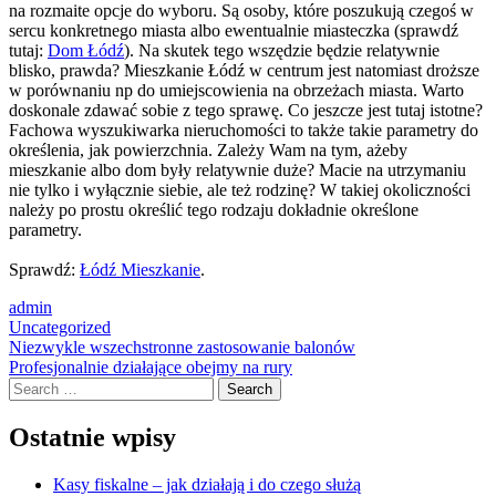
na rozmaite opcje do wyboru. Są osoby, które poszukują czegoś w
sercu konkretnego miasta albo ewentualnie miasteczka (sprawdź
tutaj:
Dom Łódź
). Na skutek tego wszędzie będzie relatywnie
blisko, prawda? Mieszkanie Łódź w centrum jest natomiast droższe
w porównaniu np do umiejscowienia na obrzeżach miasta. Warto
doskonale zdawać sobie z tego sprawę. Co jeszcze jest tutaj istotne?
Fachowa wyszukiwarka nieruchomości to także takie parametry do
określenia, jak powierzchnia. Zależy Wam na tym, ażeby
mieszkanie albo dom były relatywnie duże? Macie na utrzymaniu
nie tylko i wyłącznie siebie, ale też rodzinę? W takiej okoliczności
należy po prostu określić tego rodzaju dokładnie określone
parametry.
Sprawdź:
Łódź Mieszkanie
.
admin
Uncategorized
Post
Niezwykle wszechstronne zastosowanie balonów
Profesjonalnie działające obejmy na rury
navigation
Search
Ostatnie wpisy
Kasy fiskalne – jak działają i do czego służą