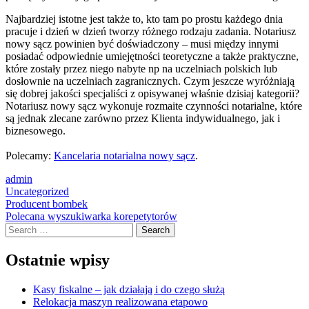
Najbardziej istotne jest także to, kto tam po prostu każdego dnia
pracuje i dzień w dzień tworzy różnego rodzaju zadania. Notariusz
nowy sącz powinien być doświadczony – musi między innymi
posiadać odpowiednie umiejętności teoretyczne a także praktyczne,
które zostały przez niego nabyte np na uczelniach polskich lub
dosłownie na uczelniach zagranicznych. Czym jeszcze wyróżniają
się dobrej jakości specjaliści z opisywanej właśnie dzisiaj kategorii?
Notariusz nowy sącz wykonuje rozmaite czynności notarialne, które
są jednak zlecane zarówno przez Klienta indywidualnego, jak i
biznesowego.
Polecamy:
Kancelaria notarialna nowy sącz
.
admin
Uncategorized
Post
Producent bombek
Polecana wyszukiwarka korepetytorów
navigation
Search
Ostatnie wpisy
Kasy fiskalne – jak działają i do czego służą
Relokacja maszyn realizowana etapowo