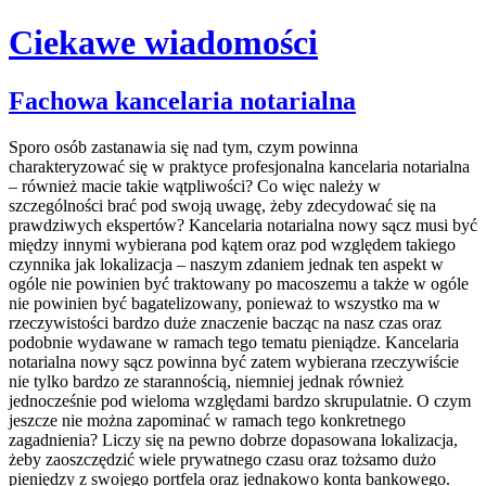
Ciekawe wiadomości
Skip
Fachowa kancelaria notarialna
to
content
Sporo osób zastanawia się nad tym, czym powinna
charakteryzować się w praktyce profesjonalna kancelaria notarialna
– również macie takie wątpliwości? Co więc należy w
szczególności brać pod swoją uwagę, żeby zdecydować się na
prawdziwych ekspertów? Kancelaria notarialna nowy sącz musi być
między innymi wybierana pod kątem oraz pod względem takiego
czynnika jak lokalizacja – naszym zdaniem jednak ten aspekt w
ogóle nie powinien być traktowany po macoszemu a także w ogóle
nie powinien być bagatelizowany, ponieważ to wszystko ma w
rzeczywistości bardzo duże znaczenie bacząc na nasz czas oraz
podobnie wydawane w ramach tego tematu pieniądze. Kancelaria
notarialna nowy sącz powinna być zatem wybierana rzeczywiście
nie tylko bardzo ze starannością, niemniej jednak również
jednocześnie pod wieloma względami bardzo skrupulatnie. O czym
jeszcze nie można zapominać w ramach tego konkretnego
zagadnienia? Liczy się na pewno dobrze dopasowana lokalizacja,
żeby zaoszczędzić wiele prywatnego czasu oraz tożsamo dużo
pieniędzy z swojego portfela oraz jednakowo konta bankowego.