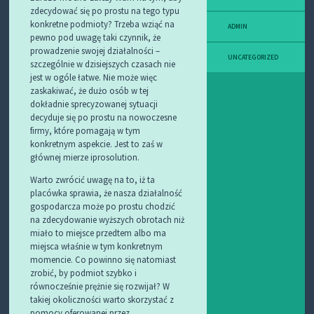
zdecydować się po prostu na tego typu
konkretne podmioty? Trzeba wziąć na
ADMIN
pewno pod uwagę taki czynnik, że
prowadzenie swojej działalności –
UNCATEGORIZED
szczególnie w dzisiejszych czasach nie
jest w ogóle łatwe. Nie może więc
zaskakiwać, że dużo osób w tej
dokładnie sprecyzowanej sytuacji
decyduje się po prostu na nowoczesne
firmy, które pomagają w tym
konkretnym aspekcie. Jest to zaś w
głównej mierze iprosolution.
Warto zwrócić uwagę na to, iż ta
placówka sprawia, że nasza działalność
gospodarcza może po prostu chodzić
na zdecydowanie wyższych obrotach niż
miało to miejsce przedtem albo ma
miejsca właśnie w tym konkretnym
momencie. Co powinno się natomiast
zrobić, by podmiot szybko i
równocześnie prężnie się rozwijał? W
takiej okoliczności warto skorzystać z
pomocy oferowanej przez