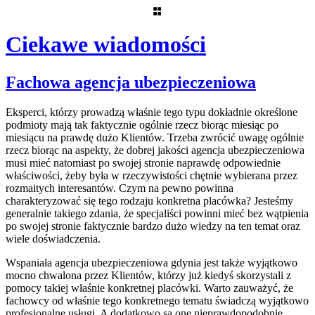
Ciekawe wiadomości
Skip
Fachowa agencja ubezpieczeniowa
to
content
Eksperci, którzy prowadzą właśnie tego typu dokładnie określone
podmioty mają tak faktycznie ogólnie rzecz biorąc miesiąc po
miesiącu na prawdę dużo Klientów. Trzeba zwrócić uwagę ogólnie
rzecz biorąc na aspekty, że dobrej jakości agencja ubezpieczeniowa
musi mieć natomiast po swojej stronie naprawdę odpowiednie
właściwości, żeby była w rzeczywistości chętnie wybierana przez
rozmaitych interesantów. Czym na pewno powinna
charakteryzować się tego rodzaju konkretna placówka? Jesteśmy
generalnie takiego zdania, że specjaliści powinni mieć bez wątpienia
po swojej stronie faktycznie bardzo dużo wiedzy na ten temat oraz
wiele doświadczenia.
Wspaniała agencja ubezpieczeniowa gdynia jest także wyjątkowo
mocno chwalona przez Klientów, którzy już kiedyś skorzystali z
pomocy takiej właśnie konkretnej placówki. Warto zauważyć, że
fachowcy od właśnie tego konkretnego tematu świadczą wyjątkowo
profesjonalne usługi. A dodatkowo są one nieprawdopodobnie