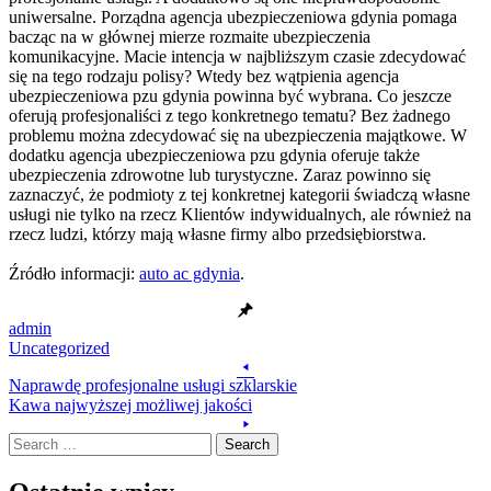
uniwersalne. Porządna agencja ubezpieczeniowa gdynia pomaga
bacząc na w głównej mierze rozmaite ubezpieczenia
komunikacyjne. Macie intencja w najbliższym czasie zdecydować
się na tego rodzaju polisy? Wtedy bez wątpienia agencja
ubezpieczeniowa pzu gdynia powinna być wybrana. Co jeszcze
oferują profesjonaliści z tego konkretnego tematu? Bez żadnego
problemu można zdecydować się na ubezpieczenia majątkowe. W
dodatku agencja ubezpieczeniowa pzu gdynia oferuje także
ubezpieczenia zdrowotne lub turystyczne. Zaraz powinno się
zaznaczyć, że podmioty z tej konkretnej kategorii świadczą własne
usługi nie tylko na rzecz Klientów indywidualnych, ale również na
rzecz ludzi, którzy mają własne firmy albo przedsiębiorstwa.
Źródło informacji:
auto ac gdynia
.
admin
Uncategorized
Post
Naprawdę profesjonalne usługi szklarskie
navigation
Kawa najwyższej możliwej jakości
Search