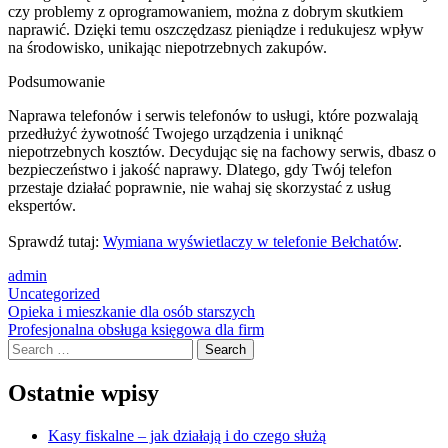
czy problemy z oprogramowaniem, można z dobrym skutkiem
naprawić. Dzięki temu oszczędzasz pieniądze i redukujesz wpływ
na środowisko, unikając niepotrzebnych zakupów.
Podsumowanie
Naprawa telefonów i serwis telefonów to usługi, które pozwalają
przedłużyć żywotność Twojego urządzenia i uniknąć
niepotrzebnych kosztów. Decydując się na fachowy serwis, dbasz o
bezpieczeństwo i jakość naprawy. Dlatego, gdy Twój telefon
przestaje działać poprawnie, nie wahaj się skorzystać z usług
ekspertów.
Sprawdź tutaj:
Wymiana wyświetlaczy w telefonie Bełchatów
.
admin
Uncategorized
Post
Opieka i mieszkanie dla osób starszych
Profesjonalna obsługa księgowa dla firm
navigation
Search
Ostatnie wpisy
Kasy fiskalne – jak działają i do czego służą