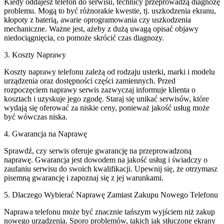
Kiedy oddajesz telefon do serwisu, technicy przeprowadzą diagnozę
problemu. Mogą to być różnorakie kwestie, tj. uszkodzenia ekranu,
kłopoty z baterią, awarie oprogramowania czy uszkodzenia
mechaniczne. Ważne jest, ażeby z dużą uwagą opisać objawy
niedociągnięcia, co pomoże skrócić czas diagnozy.
3. Koszty Naprawy
Koszty naprawy telefonu zależą od rodzaju usterki, marki i modelu
urządzenia oraz dostępności części zamiennych. Przed
rozpoczęciem naprawy serwis zazwyczaj informuje klienta o
kosztach i uzyskuje jego zgodę. Staraj się unikać serwisów, które
wydają się oferować za niskie ceny, ponieważ jakość usług może
być wówczas niska.
4. Gwarancja na Naprawę
Sprawdź, czy serwis oferuje gwarancję na przeprowadzoną
naprawę. Gwarancja jest dowodem na jakość usług i świadczy o
zaufaniu serwisu do swoich kwalifikacji. Upewnij się, że otrzymasz
pisemną gwarancję i zapoznaj się z jej warunkami.
5. Dlaczego Wybierać Naprawę Zamiast Zakupu Nowego Telefonu
Naprawa telefonu może być znacznie tańszym wyjściem niż zakup
nowego urządzenia. Sporo problemów, takich jak stłuczone ekrany