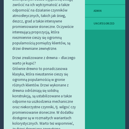
zwrócić na ich wytrzymałość a także
odporność na działanie czynników
ADMIN
atmosferycznych, takich jak śnieg,
deszcz, grad a także intensywne
UNCATEGORIZED
promieniowanie słoneczne. Oczywiście
interesującą propozycją, która
niezmiennie cieszy się ogromną
popularnością pomiędzy klientów, są
drzwi drewniane zewnętrzne.
Drzwi zrealizowane z drewna – dlaczego
warto je kupić?
Głównie drewno to ponadczasowa
klasyka, która nieustannie cieszy się
ogromną popularnością w gronie
różnych klientów. Drzwi wykonane z
drewna odróżniają się solidną
konstrukcją, są ustabilizowane a także
odporne na uszkodzenia mechaniczne
oraz niekorzystne czynniki, tj. wilgoć czy
promieniowanie słoneczne. W dodatku
dostępne są w rozmaitych wariantach
kolorystycznych. Warto też wspomnieć,
że drzwi drewniane zewnętrzne