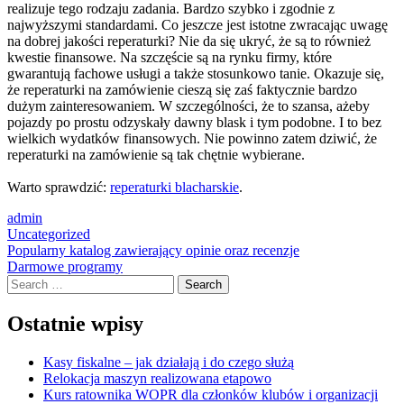
realizuje tego rodzaju zadania. Bardzo szybko i zgodnie z
najwyższymi standardami. Co jeszcze jest istotne zwracając uwagę
na dobrej jakości reperaturki? Nie da się ukryć, że są to również
kwestie finansowe. Na szczęście są na rynku firmy, które
gwarantują fachowe usługi a także stosunkowo tanie. Okazuje się,
że reperaturki na zamówienie cieszą się zaś faktycznie bardzo
dużym zainteresowaniem. W szczególności, że to szansa, ażeby
pojazdy po prostu odzyskały dawny blask i tym podobne. I to bez
wielkich wydatków finansowych. Nie powinno zatem dziwić, że
reperaturki na zamówienie są tak chętnie wybierane.
Warto sprawdzić:
reperaturki blacharskie
.
admin
Uncategorized
Post
Popularny katalog zawierający opinie oraz recenzje
Darmowe programy
navigation
Search
Ostatnie wpisy
Kasy fiskalne – jak działają i do czego służą
Relokacja maszyn realizowana etapowo
Kurs ratownika WOPR dla członków klubów i organizacji