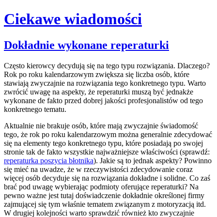
Ciekawe wiadomości
Skip
Dokładnie wykonane reperaturki
to
content
Często kierowcy decydują się na tego typu rozwiązania. Dlaczego?
Rok po roku kalendarzowym zwiększa się liczba osób, które
stawiają zwyczajnie na rozwiązania tego konkretnego typu. Warto
zwrócić uwagę na aspekty, że reperaturki muszą być jednakże
wykonane de fakto przed dobrej jakości profesjonalistów od tego
konkretnego tematu.
Aktualnie nie brakuje osób, które mają zwyczajnie świadomość
tego, że rok po roku kalendarzowym można generalnie zdecydować
się na elementy tego konkretnego typu, które posiadają po swojej
stronie tak de fakto wszystkie najważniejsze właściwości (sprawdź:
reperaturka poszycia błotnika
). Jakie są to jednak aspekty? Powinno
się mieć na uwadze, że w rzeczywistości zdecydowanie coraz
więcej osób decyduje się na rozwiązania dokładne i solidne. Co zaś
brać pod uwagę wybierając podmioty oferujące reperaturki? Na
pewno ważne jest tutaj doświadczenie dokładnie określonej firmy
zajmującej się tym właśnie tematem związanym z motoryzacją itd.
W drugiej kolejności warto sprawdzić również kto zwyczajnie