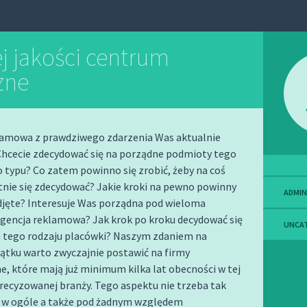
j jakości centrum
zne
lamowa z prawdziwego zdarzenia Was aktualnie
 Chcecie zdecydować się na porządne podmioty tego
typu? Co zatem powinno się zrobić, żeby na coś
tnie się zdecydować? Jakie kroki na pewno powinny
ADMIN
djęte? Interesuje Was porządna pod wieloma
gencja reklamowa? Jak krok po kroku decydować się
UNCA
a tego rodzaju placówki? Naszym zdaniem na
tku warto zwyczajnie postawić na firmy
, które mają już minimum kilka lat obecności w tej
recyzowanej branży. Tego aspektu nie trzeba tak
e w ogóle a także pod żadnym względem