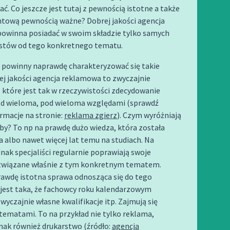
ć. Co jeszcze jest tutaj z pewnością istotne a także
ntową pewnością ważne? Dobrej jakości agencja
owinna posiadać w swoim składzie tylko samych
istów od tego konkretnego tematu.
 powinny naprawdę charakteryzować się takie
j jakości agencja reklamowa to zwyczajnie
 które jest tak w rzeczywistości zdecydowanie
od wieloma, pod wieloma względami (sprawdź
rmacje na stronie:
reklama zgierz
). Czym wyróżniają
oby? To np na prawdę dużo wiedza, która została
a albo nawet więcej lat temu na studiach. Na
dnak specjaliści regularnie poprawiają swoje
i związane właśnie z tym konkretnym tematem.
rawdę istotna sprawa odnosząca się do tego
 jest taka, że fachowcy roku kalendarzowym
wyczajnie własne kwalifikacje itp. Zajmują się
ematami. To na przykład nie tylko reklama,
nak również drukarstwo (źródło:
agencja