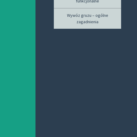
funkcjonalne
Wywóz gruzu – ogólne
zagadnienia