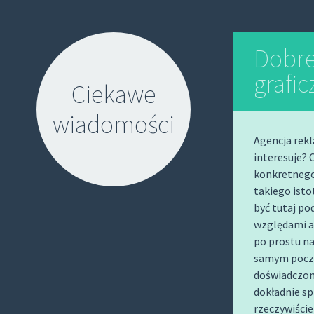
Dobre
grafic
Ciekawe
wiadomości
Agencja rek
interesuje?
konkretnego 
takiego isto
być tutaj po
względami a
S
po prostu n
K
samym począ
I
doświadczone
P
dokładnie sp
T
rzeczywiści