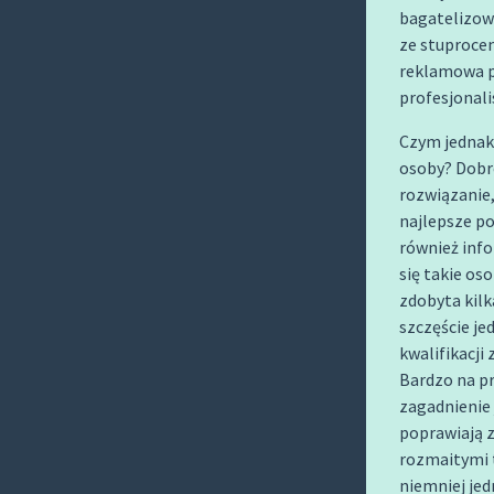
O
bagatelizowa
C
ze stuproce
O
reklamowa p
profesjonal
N
T
Czym jednak
E
osoby? Dobre
N
rozwiązanie,
T
najlepsze p
również info
się takie os
zdobyta kilk
szczęście je
kwalifikacj
Bardzo na p
zagadnienie
poprawiają z
rozmaitymi t
niemniej jed