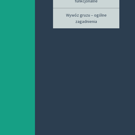
funkcjonalne
Wywóz gruzu – ogólne
zagadnienia