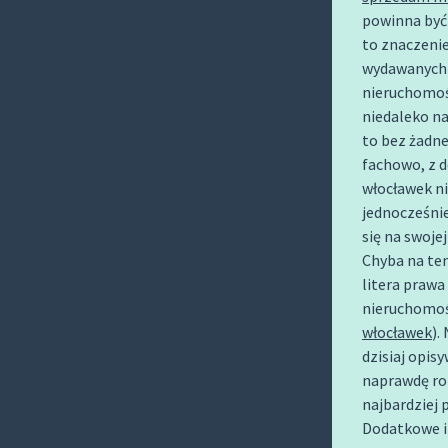
O
powinna być
C
to znaczeni
O
wydawanych p
N
nieruchomoś
niedaleko n
T
to bez żadne
E
fachowo, z d
N
włocławek n
T
jednocześnie
się na swojej
Chyba na te
litera prawa
nieruchomoś
włocławek
).
dzisiaj opis
naprawdę ro
najbardzie
Dodatkowe i