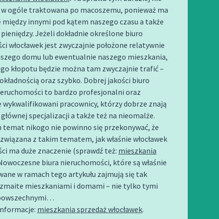
 w ogóle traktowana po macoszemu, ponieważ ma
e między innymi pod kątem naszego czasu a także
ieniędzy. Jeżeli dokładnie określone biuro
ci włocławek jest zwyczajnie położone relatywnie
aszego domu lub ewentualnie naszego mieszkania,
go kłopotu będzie można tam zwyczajnie trafić –
okładnością oraz szybko. Dobrej jakości biuro
ieruchomości to bardzo profesjonalni oraz
 wykwalifikowani pracownicy, którzy dobrze znają
 głównej specjalizacji a także też na nieomalże.
n temat nikogo nie powinno się przekonywać, że
 związana z takim tematem, jak właśnie włocławek
ci ma duże znaczenie (sprawdź też:
mieszkania
 Nowoczesne biura nieruchomości, które są właśnie
ywane w ramach tego artykułu zajmują się tak
zmaite mieszkaniami i domami – nie tylko tymi
j powszechnymi…
nformacje:
mieszkania sprzedaż włocławek
.