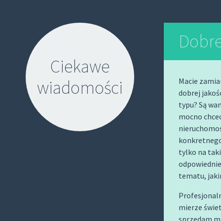
Dobre
Ciekawe
Macie zamiar
wiadomości
dobrej jakoś
typu? Są wa
mocno chcec
nieruchomoś
konkretnego 
tylko na tak
S
odpowiednie
K
tematu, jak
I
Profesjonaln
P
mierze świe
T
sprzedam mi