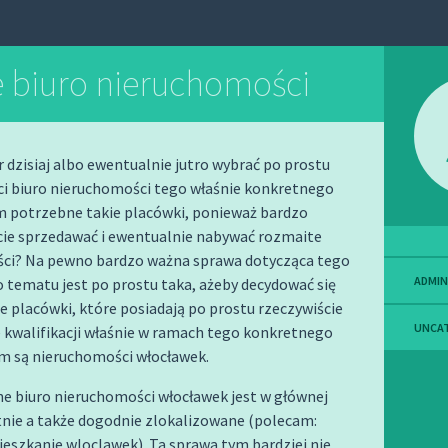
 biuro nieruchomości
 dzisiaj albo ewentualnie jutro wybrać po prostu
ci biuro nieruchomości tego właśnie konkretnego
m potrzebne takie placówki, ponieważ bardzo
ie sprzedawać i ewentualnie nabywać rozmaite
ci? Na pewno bardzo ważna sprawa dotycząca tego
ADMIN
tematu jest po prostu taka, ażeby decydować się
ie placówki, które posiadają po prostu rzeczywiście
UNCA
 kwalifikacji właśnie w ramach tego konkretnego
im są nieruchomości włocławek.
e biuro nieruchomości włocławek jest w głównej
tnie a także dogodnie zlokalizowane (polecam:
eszkanie wloclawek
). Ta sprawa tym bardziej nie