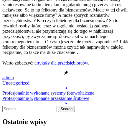
zainteresowane takimi tematami regularnie mogą przeczytać coś
ciekawego. Są to np felietony dla biznesmenów. Macie w tej chwili
mniejsze albo większe firmy? A może sporych rozmiarów
przedsiębiorstwa? Kto czyta felietony dla biznesmenów? Są to
również osoby, które teraz w ogóle nie posiadają żadnego
przedsiębiorstwa, ale przymierzają się do tego w najbliższej
przyszłości, by zwyczajnie spróbować sił w ramach tego
konkretnego tematu… O czym jeszcze nie można zapominać? Takie
felietony dla biznesmenów można czytać tak naprawdę w całości
bezpłatnie, co także ma duże znaczenie…
Warto zobaczyć:
artykuły dla przedsiębiorców
.
admin
Uncategorized
Post
Profesjonalnie wykonane systemy fotowoltaiczne
navigation
Profesjonalnie wykonane przekładnie śrubowe
Search
Ostatnie wpisy