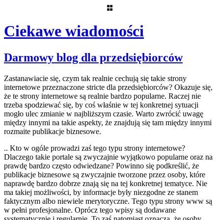
Ciekawe wiadomości
Skip
Darmowy blog dla przedsiębiorców
to
content
Zastanawiacie się, czym tak realnie cechują się takie strony
internetowe przeznaczone stricte dla przedsiębiorców? Okazuje się,
że te strony internetowe są realnie bardzo popularne. Raczej nie
trzeba spodziewać się, by coś właśnie w tej konkretnej sytuacji
mogło ulec zmianie w najbliższym czasie. Warto zwrócić uwagę
między innymi na takie aspekty, że znajdują się tam między innymi
rozmaite publikacje biznesowe.
.. Kto w ogóle prowadzi zaś tego typu strony internetowe?
Dlaczego takie portale są zwyczajnie wyjątkowo popularne oraz na
prawdę bardzo często odwiedzane? Powinno się podkreślić, że
publikacje biznesowe są zwyczajnie tworzone przez osoby, które
naprawdę bardzo dobrze znają się na tej konkretnej tematyce. Nie
ma takiej możliwości, by informacje były niezgodne ze stanem
faktycznym albo niewiele merytoryczne. Tego typu strony www są
w pełni profesjonalne. Oprócz tego wpisy są dodawane
systematycznie i regularnie. To zaś natomiast oznacza, że osoby