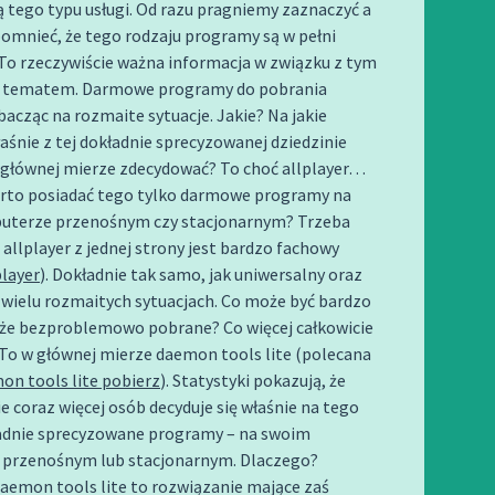
ą tego typu usługi. Od razu pragniemy zaznaczyć a
pomnieć, że tego rodzaju programy są w pełni
 rzeczywiście ważna informacja w związku z tym
 tematem. Darmowe programy do pobrania
 bacząc na rozmaite sytuacje. Jakie? Na jakie
śnie z tej dokładnie sprecyzowanej dziedzinie
 głównej mierze zdecydować? To choć allplayer…
rto posiadać tego tylko darmowe programy na
terze przenośnym czy stacjonarnym? Trzeba
 allplayer z jednej strony jest bardzo fachowy
player
). Dokładnie tak samo, jak uniwersalny oraz
wielu rozmaitych sytuacjach. Co może być bardzo
kże bezproblemowo pobrane? Co więcej całkowicie
To w głównej mierze daemon tools lite (polecana
on tools lite pobierz
). Statystyki pokazują, że
 coraz więcej osób decyduje się właśnie na tego
ładnie sprecyzowane programy – na swoim
przenośnym lub stacjonarnym. Dlaczego?
aemon tools lite to rozwiązanie mające zaś