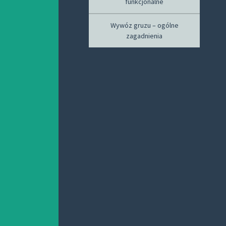
funkcjonalne
Wywóz gruzu – ogólne
zagadnienia