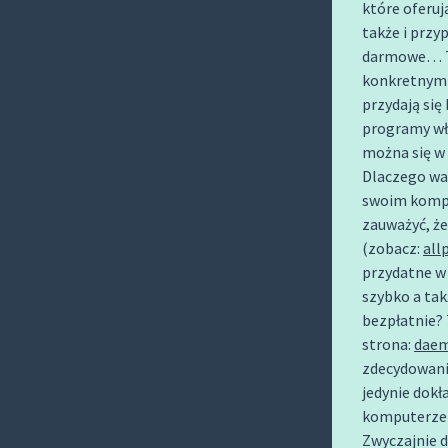
które oferuj
O
także i przy
C
darmowe… To
O
konkretnym
N
przydają się
T
programy wła
E
można się w
N
Dlaczego wa
T
swoim kompu
zauważyć, że
(zobacz:
all
przydatne w 
szybko a ta
bezpłatnie? 
strona:
daem
zdecydowanie
jedynie dok
komputerze 
Zwyczajnie d