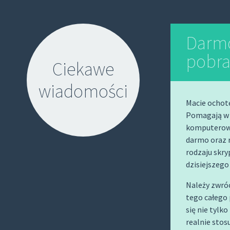
Darm
pobra
Ciekawe
wiadomości
Macie ochot
Pomagają w 
komputerowe
darmo oraz 
rodzaju skry
dzisiejszego
S
K
Należy zwró
I
tego całego 
P
się nie tylk
T
realnie stos