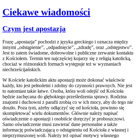
Ciekawe wiadomości
Skip
Czym jest apostazja
to
content
Frazę „apostazja” pochodzi z języka greckiego i oznacza między
innymi „odstąpienie”, „odpadnięcie”, „zdradę”, oraz „odstępstwo”.
Jest to zatem świadome, dobrowolne i publiczne zerwanie kontaktu
z Kościołem. Termin ten najczęściej kojarzy się z religią katolicką,
chociaż w różnorakich formach występuje też w wyznaniach
niechrześcijańskich.
W Kościele katolickim aktu apostazji może dokonać właściwie
każdy, kto jest pełnoletni i zdolny do czynności prawnych. Nie jest
to natomiast takie łatwe. Osoba, która woli odejść od Kościoła
będzie zachęcana do głębokiego prześledzenia sprawy. Rodzina
znajomi i duchowni z parafii zrobią co w ich mocy, aby do tego nie
doszło. Poza tym, ażeby odłączyć się od kościoła, powinno się
skompletować wielu dokumentów. Głównie należy napisać
oświadczenie o apostazji i osobiście doręczyć je proboszczowi.
Samo oświadczenie musi zawierać dane personalne a także
informację poświadczającą o odstąpieniu od Kościoła z własnej i
nieprzymuszonej woli. Należy też opisać motywy własnego