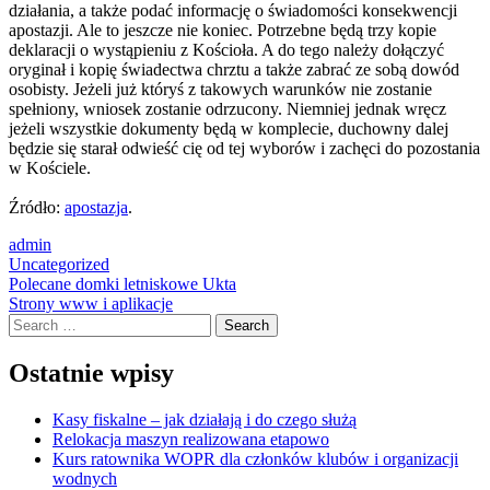
działania, a także podać informację o świadomości konsekwencji
apostazji. Ale to jeszcze nie koniec. Potrzebne będą trzy kopie
deklaracji o wystąpieniu z Kościoła. A do tego należy dołączyć
oryginał i kopię świadectwa chrztu a także zabrać ze sobą dowód
osobisty. Jeżeli już któryś z takowych warunków nie zostanie
spełniony, wniosek zostanie odrzucony. Niemniej jednak wręcz
jeżeli wszystkie dokumenty będą w komplecie, duchowny dalej
będzie się starał odwieść cię od tej wyborów i zachęci do pozostania
w Kościele.
Źródło:
apostazja
.
admin
Uncategorized
Post
Polecane domki letniskowe Ukta
Strony www i aplikacje
navigation
Search
Ostatnie wpisy
Kasy fiskalne – jak działają i do czego służą
Relokacja maszyn realizowana etapowo
Kurs ratownika WOPR dla członków klubów i organizacji
wodnych