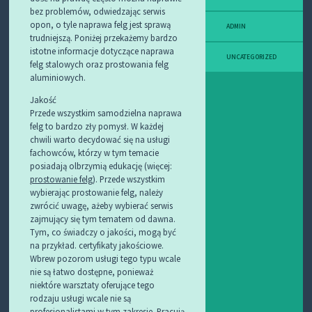
bez problemów, odwiedzając serwis
opon, o tyle naprawa felg jest sprawą
ADMIN
trudniejszą. Poniżej przekażemy bardzo
istotne informacje dotyczące naprawa
UNCATEGORIZED
felg stalowych oraz prostowania felg
aluminiowych.
Jakość
Przede wszystkim samodzielna naprawa
felg to bardzo zły pomysł. W każdej
chwili warto decydować się na usługi
fachowców, którzy w tym temacie
posiadają olbrzymią edukację (więcej:
prostowanie felg
). Przede wszystkim
wybierając prostowanie felg, należy
zwrócić uwagę, ażeby wybierać serwis
zajmujący się tym tematem od dawna.
Tym, co świadczy o jakości, mogą być
na przykład. certyfikaty jakościowe.
Wbrew pozorom usługi tego typu wcale
nie są łatwo dostępne, ponieważ
niektóre warsztaty oferujące tego
rodzaju usługi wcale nie są
profesjonalistami w tym zakresie. Pracują