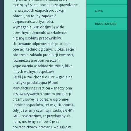
muszą być spełnione a także sprawdzane
na wszystkich etapach produkcji i
ADMIN
obrotu, po to, by zapewnić
bezpieczeństwo żywności.
UNCATEGORIZED
Wymagania GHP obejmują wiele
poważnych elementów: szkolenie i
higienę osobistą pracowników,
stosowanie odpowiednich procedur i
operacji technologicznych, lokalizację i
otoczenie zakładu produkcji żywności,
rozmieszczenie pomieszczeń i
wyposażenia w zakładzie i wiele, kilka
innych ważnych aspektów.
Jeżeli już zaś chodzi o GMP – genialna
praktyka produkcyjna (Good
Manufacturing Practice) – znaczy ona
zestaw używanych norm w produkcji
przemysłowej, a coraz w ogromnej
liczbie przypadków, też w gastronomii.
Gdy już wiemy czym są instrukcje GHP i
GMP i stwierdzimy, że przydały by się
nam, możemy zamówić je za
pośrednictwem internetu. Wpisując w