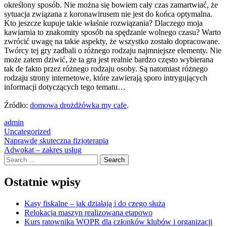
określony sposób. Nie można się bowiem cały czas zamartwiać, że
sytuacja związana z koronawirusem nie jest do końca optymalna.
Kto jeszcze kupuje takie właśnie rozwiązania? Dlaczego moja
kawiarnia to znakomity sposób na spędzanie wolnego czasu? Warto
zwrócić uwagę na takie aspekty, że wszystko zostało dopracowane.
Twórcy tej gry zadbali o różnego rodzaju najmniejsze elementy. Nie
może zatem dziwić, że ta gra jest realnie bardzo często wybierana
tak de fakto przez różnego rodzaju osoby. Są natomiast różnego
rodzaju strony internetowe, które zawierają sporo intrygujących
informacji dotyczących tego tematu…
Źródło:
domowa drożdżówka my cafe
.
admin
Uncategorized
Post
Naprawdę skuteczna fizjoterapia
Adwokat – zakres usług
navigation
Search
Ostatnie wpisy
Kasy fiskalne – jak działają i do czego służą
Relokacja maszyn realizowana etapowo
Kurs ratownika WOPR dla członków klubów i organizacji