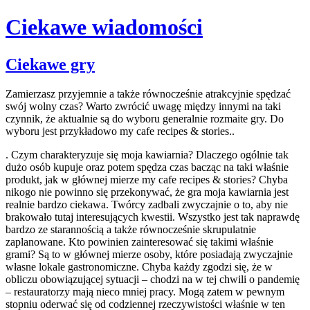
Ciekawe wiadomości
Skip
Ciekawe gry
to
content
Zamierzasz przyjemnie a także równocześnie atrakcyjnie spędzać
swój wolny czas? Warto zwrócić uwagę między innymi na taki
czynnik, że aktualnie są do wyboru generalnie rozmaite gry. Do
wyboru jest przykładowo my cafe recipes & stories..
. Czym charakteryzuje się moja kawiarnia? Dlaczego ogólnie tak
dużo osób kupuje oraz potem spędza czas bacząc na taki właśnie
produkt, jak w głównej mierze my cafe recipes & stories? Chyba
nikogo nie powinno się przekonywać, że gra moja kawiarnia jest
realnie bardzo ciekawa. Twórcy zadbali zwyczajnie o to, aby nie
brakowało tutaj interesujących kwestii. Wszystko jest tak naprawdę
bardzo ze starannością a także równocześnie skrupulatnie
zaplanowane. Kto powinien zainteresować się takimi właśnie
grami? Są to w głównej mierze osoby, które posiadają zwyczajnie
własne lokale gastronomiczne. Chyba każdy zgodzi się, że w
obliczu obowiązującej sytuacji – chodzi na w tej chwili o pandemię
– restauratorzy mają nieco mniej pracy. Mogą zatem w pewnym
stopniu oderwać się od codziennej rzeczywistości właśnie w ten