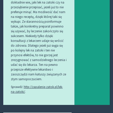
dokładnie wie, jaki lek na zatoki czy na
przeziębienie przepisać, jeżeli już to nie
preferuje minąć. Ma możliwość dać nam
na niego receptę, dzięki której taki się
wykupi. Ze starannością poinformuje
także, jak konkretny preparat powinno
się używać, by leczenie zakończyło się
sukcesem. Niekiedy tylko dzięki
konsultacji z lekarzem udaje się wrócić
do zdrowia. Dlatego jeżeli już sięga się
po kolejny lek na zatoki i ten nie
przynosi efektów, to nie gorzej jest
zrezygnować z samodzielnego leczenia i
udać się do lekarza. Ten na pewno
przepisze efektywne lekarstwo i
zaoszczędzi nam katuszy związanych ze
złym samopoczuciem.
Sprawdź:
http://zapalenie-zatok.pl/lek-
na-zatoki/
.