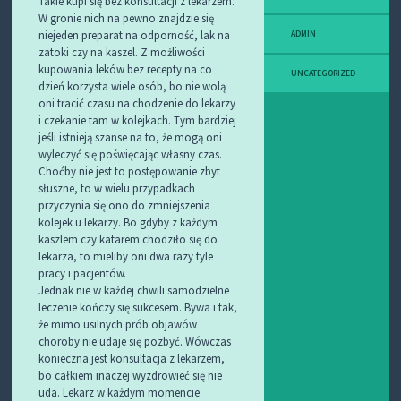
Takie kupi się bez konsultacji z lekarzem.
W gronie nich na pewno znajdzie się
niejeden preparat na odporność, lak na
ADMIN
zatoki czy na kaszel. Z możliwości
kupowania leków bez recepty na co
UNCATEGORIZED
dzień korzysta wiele osób, bo nie wolą
oni tracić czasu na chodzenie do lekarzy
i czekanie tam w kolejkach. Tym bardziej
jeśli istnieją szanse na to, że mogą oni
wyleczyć się poświęcając własny czas.
Choćby nie jest to postępowanie zbyt
słuszne, to w wielu przypadkach
przyczynia się ono do zmniejszenia
kolejek u lekarzy. Bo gdyby z każdym
kaszlem czy katarem chodziło się do
lekarza, to mieliby oni dwa razy tyle
pracy i pacjentów.
Jednak nie w każdej chwili samodzielne
leczenie kończy się sukcesem. Bywa i tak,
że mimo usilnych prób objawów
choroby nie udaje się pozbyć. Wówczas
konieczna jest konsultacja z lekarzem,
bo całkiem inaczej wyzdrowieć się nie
uda. Lekarz w każdym momencie