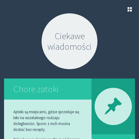
S
K
Ciekawe
I
P
wiadomości
T
O
C
O
N
T
E
N
Chore zatoki
T
Apteki są miejscami, gdzie sprzedaje się
leki na wszelakiego rodzaju
dolegliwości. Sporo z nich można
dostać bez recepty.