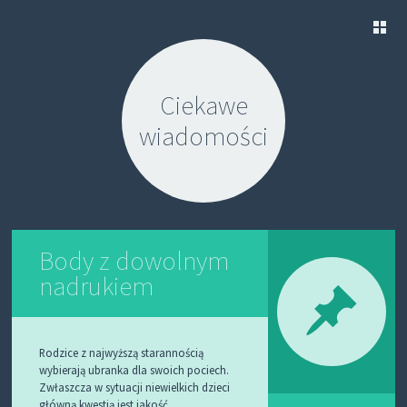
S
K
Ciekawe
I
P
wiadomości
T
O
C
O
N
T
E
N
Body z dowolnym
T
nadrukiem
Rodzice z najwyższą starannością
wybierają ubranka dla swoich pociech.
Zwłaszcza w sytuacji niewielkich dzieci
główną kwestią jest jakość