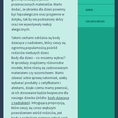
przeznaczonych materiałów. Warto
dodać, że ubranka dla dzieci powinny
ADMIN
być hipoalergiczne oraz przyjemne w
dotyku, tak by nie podrażniały skóry
UNCATEGORIZED
oraz nie wywoływały reakcji
alergicznych.
Takimi cechami odróżnia się body
dziecięce z nadrukiem, który cieszy się
ogromną popularnością pośród
rodziców niedużych dzieci.
Body dla dzieci – co możemy wybrać?
W sprzedaży znajdziemy różnorodne
modele, które różnią się zastosowanym
materiałem czy wzornictwem. Warto
zdawać sobie sprawę natomiast, ażeby
wybierać produkty z certyfikatami i
atestami, dzięki czemu mamy pewność,
że ich stosowanie będzie bezpieczne dla
naszego dziecka (źródło:
body dziecięce
z nadrukiem
). Intrygującą propozycją,
które cieszy się coraz większym
powodzeniem wśród rodziców, jest
body z nadrukiem niemniej jednak szok