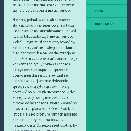
że tak realnie można teraz zdecydować
się na przeróżne biura nieruchomości.
ADMIN
Niemniej jednak warto tak naprawdę
UNCATEGORIZED
stawiać tylko na przetestowane a także
jednocześnie rekomendowane placówki
(warto także zobaczyć:
nieruchomosci
kielce
). Czym musi charakteryzować się
zatem rzeczywiście profesjonalne biuro
nieruchomosci kielce? Macie intencja w
najbliższym czasie wybrać podmiot tego
konkretnego typu, ponieważ chcecie
zdecydować się kupić lub sprzedać
domy, mieszkania lub ewentualnie
działki? W takiej właśnie dokładnie
sprecyzowanej sytuacji powinno się
postawić na biuro nieruchomosci kielce,
które jest w głównej mierze bardzo
mocno doświadczone. Warto wybrać po
prostu takie placówki, które już od kilku
lat działają po prostu w ramach naszego
konkretnego rynku – na obszarze
naszego kraju. Co jeszcze jest istotne, by
zdecydować się po prostu na