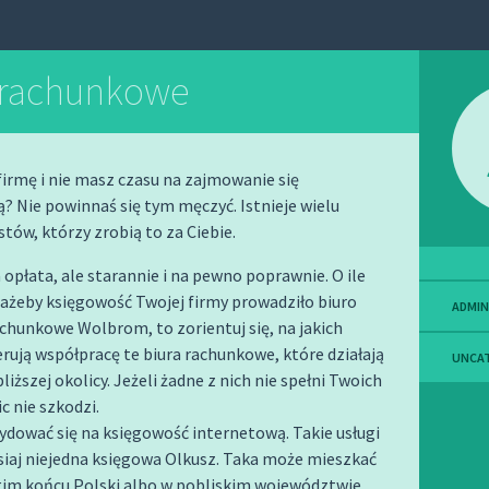
 rachunkowe
irmę i nie masz czasu na zajmowanie się
? Nie powinnaś się tym męczyć. Istnieje wielu
stów, którzy zrobią to za Ciebie.
opłata, ale starannie i na pewno poprawnie. O ile
ażeby księgowość Twojej firmy prowadziło biuro
ADMIN
hunkowe Wolbrom, to zorientuj się, na jakich
rują współpracę te biura rachunkowe, które działają
UNCA
liższej okolicy. Jeżeli żadne z nich nie spełni Twoich
ic nie szkodzi.
dować się na księgowość internetową. Takie usługi
siaj niejedna księgowa Olkusz. Taka może mieszkać
gim końcu Polski albo w pobliskim województwie.