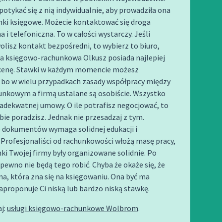
potykać się z nią indywidualnie, aby prowadziła ona
nki księgowe. Możecie kontaktować się droga
 i telefoniczna. To w całości wystarczy. Jeśli
lisz kontakt bezpośredni, to wybierz to biuro,
ga księgowo-rachunkowa Olkusz posiada najlepiej
cenę. Stawki w każdym momencie możesz
 bo w wielu przypadkach zasady współpracy między
unkowym a firmą ustalane są osobiście. Wszystko
 adekwatnej umowy. O ile potrafisz negocjować, to
ie poradzisz. Jednak nie przesadzaj z tym.
 dokumentów wymaga solidnej edukacji i
 Profesjonaliści od rachunkowości włożą masę pracy,
ki Twojej firmy były organizowane solidnie. Po
pewno nie będą tego robić. Chyba że okaże się, że
a, która zna się na księgowaniu. Ona być ma
proponuje Ci niską lub bardzo niską stawkę.
j:
usługi księgowo-rachunkowe Wolbrom
.