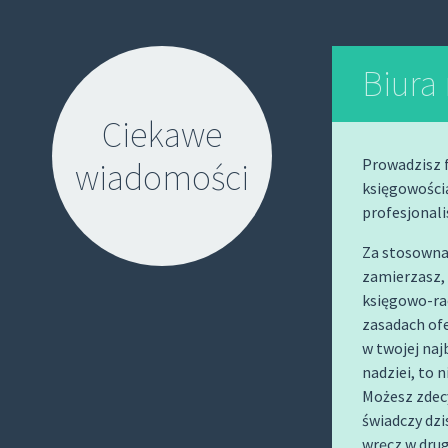
Biura
Ciekawe
Prowadzisz f
wiadomości
księgowością
profesjonali
Za stosowna 
zamierzasz, 
księgowo-rac
S
zasadach ofe
w twojej najb
K
nadziei, to n
I
Możesz zdecy
P
świadczy dzi
T
wręcz w dru