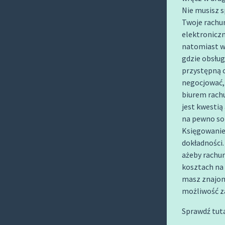
O
Nie musisz s
C
Twoje rachu
O
elektroniczna
N
natomiast wo
gdzie obsłu
T
przystępną 
E
negocjować,
N
biurem rach
T
jest kwestią
na pewno sob
Księgowanie
dokładności.
ażeby rachun
kosztach na 
masz znajom
możliwość za
Sprawdź tuta