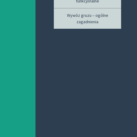
funkcjonalne
Wywóz gruzu – ogólne
zagadnienia