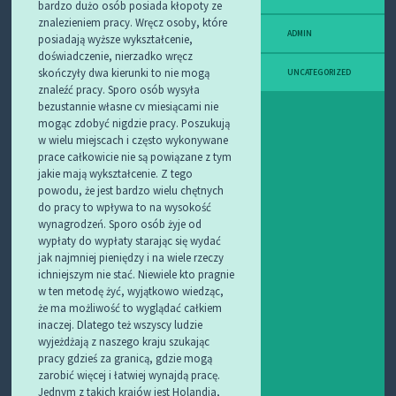
bardzo dużo osób posiada kłopoty ze
znalezieniem pracy. Wręcz osoby, które
ADMIN
posiadają wyższe wykształcenie,
doświadczenie, nierzadko wręcz
skończyły dwa kierunki to nie mogą
UNCATEGORIZED
znaleźć pracy.
Sporo osób wysyła
bezustannie własne cv miesiącami nie
mogąc zdobyć nigdzie pracy. Poszukują
w wielu miejscach i często wykonywane
prace całkowicie nie są powiązane z tym
jakie mają wykształcenie. Z tego
powodu, że jest bardzo wielu chętnych
do pracy to wpływa to na wysokość
wynagrodzeń. Sporo osób żyje od
wypłaty do wypłaty starając się wydać
jak najmniej pieniędzy i na wiele rzeczy
ichniejszym nie stać. Niewiele kto pragnie
w ten metodę żyć, wyjątkowo wiedząc,
że ma możliwość to wyglądać całkiem
inaczej. Dlatego też wszyscy ludzie
wyjeżdżają z naszego kraju szukając
pracy gdzieś za granicą, gdzie mogą
zarobić więcej i łatwiej wynajdą pracę.
Jednym z takich krajów jest Holandia,