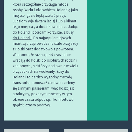
która szczególnie przyciąga młode
osoby. Wielu ludzi wybiera Holandię jako
miejsce, gdzie będą szukać pracy.
Ludziom żyje się tam lepiej i lubią klimat
tego miejsca , a dodatkowo ludzi. Jadąc
do Holandii polecam korzystać z
busy
do Holandii
. Do najpopularniejszych
miast są przeprowadzane stałe przejazdy
z Polski oraz dodatkowo z powrotem.
Wiadomo, że raz na jakiś czas ludzie
wracają do Polski do osobistych rodzin i
znajomych, niektórzy dosłownie w wielu
przypadkach na weekendy. Busy do
Holandii to bardzo wygodny metodę
transportu, ponieważ cenowo dzielimy
się z innymi pasażerami więc koszt jest
atrakcyjny, poza tym możemy w tym
okresie czasu odpocząć i komfortowo
spędzić czas w podróży.