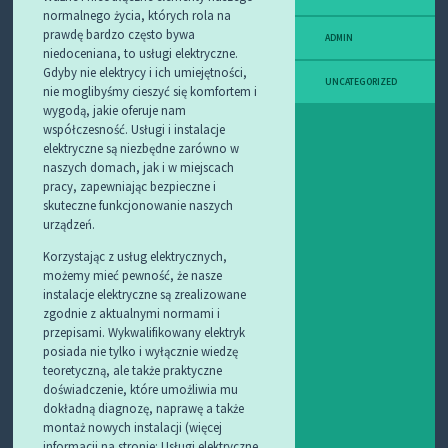
normalnego życia, których rola na
prawdę bardzo często bywa
ADMIN
niedoceniana, to usługi elektryczne.
Gdyby nie elektrycy i ich umiejętności,
UNCATEGORIZED
nie moglibyśmy cieszyć się komfortem i
wygodą, jakie oferuje nam
współczesność. Usługi i instalacje
elektryczne są niezbędne zarówno w
naszych domach, jak i w miejscach
pracy, zapewniając bezpieczne i
skuteczne funkcjonowanie naszych
urządzeń.
Korzystając z usług elektrycznych,
możemy mieć pewność, że nasze
instalacje elektryczne są zrealizowane
zgodnie z aktualnymi normami i
przepisami. Wykwalifikowany elektryk
posiada nie tylko i wyłącznie wiedzę
teoretyczną, ale także praktyczne
doświadczenie, które umożliwia mu
dokładną diagnozę, naprawę a także
montaż nowych instalacji (więcej
informacji na stronie:
Usługi elektryczne