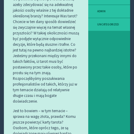
ażeby zdecydować się na adekwatnej
jakości osoby właśnie z tej dokładnie
ADMIN
określonej branży? Interesuje Was tarot?
Chcecie w ten dany sposób dowiedzieć
UNCATEGORIZED
się zwyczajnie więcej na temat własnej
przyszłości? W takiej okoliczności muszą
być podjęte wyłącznie odpowiednie
decyzje, które będą słuszne i trafne. Co
jest tutaj na pewno najbardziej istotne?
Jesteśmy przekonani między innymi do
takich faktów, iż tarot musi być
postawiony przez takie osoby, które po
prostu się na tym znają.
Rozpoczęlibyśmy poszukiwania
profesjonalistów od takich, którzy już w
tym temacie działają od relatywnie
długie czasu i mają bogate
doświadczenie.
Jest to bowiem – w tym temacie –
sprawa na wagę złota, prawda? Komu
jeszcze powierzyć karty tarota?
Osobom, które oprócz tego, że są
doświadczone mają również bardzo