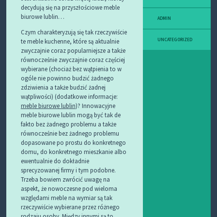
decydują się na przyszłościowe meble
biurowe lublin…
ADMIN
Czym charakteryzują się tak rzeczywiście
UNCATEGORIZED
te meble kuchenne, które są aktualnie
zwyczajnie coraz popularniejsze a także
równocześnie zwyczajnie coraz częściej
wybierane (chociaż bez wątpienia to w
ogóle nie powinno budzić żadnego
zdziwienia a także budzić żadnej
wątpliwości) (dodatkowe informacje:
meble biurowe lublin
)? Innowacyjne
meble biurowe lublin mogą być tak de
fakto bez żadnego problemu a także
równocześnie bez żadnego problemu
dopasowane po prostu do konkretnego
domu, do konkretnego mieszkanie albo
ewentualnie do dokładnie
sprecyzowanej firmy i tym podobne.
Trzeba bowiem zwrócić uwagę na
aspekt, że nowoczesne pod wieloma
względami meble na wymiar są tak
rzeczywiście wybierane przez różnego
rodzaju osoby. Między innymi są to