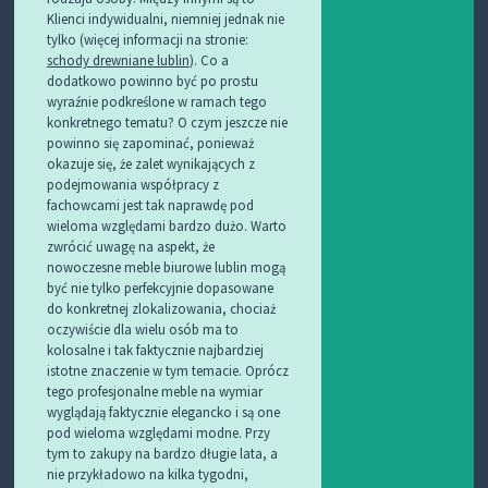
Klienci indywidualni, niemniej jednak nie
tylko (więcej informacji na stronie:
schody drewniane lublin
). Co a
dodatkowo powinno być po prostu
wyraźnie podkreślone w ramach tego
konkretnego tematu? O czym jeszcze nie
powinno się zapominać, ponieważ
okazuje się, że zalet wynikających z
podejmowania współpracy z
fachowcami jest tak naprawdę pod
wieloma względami bardzo dużo. Warto
zwrócić uwagę na aspekt, że
nowoczesne meble biurowe lublin mogą
być nie tylko perfekcyjnie dopasowane
do konkretnej zlokalizowania, chociaż
oczywiście dla wielu osób ma to
kolosalne i tak faktycznie najbardziej
istotne znaczenie w tym temacie. Oprócz
tego profesjonalne meble na wymiar
wyglądają faktycznie elegancko i są one
pod wieloma względami modne. Przy
tym to zakupy na bardzo długie lata, a
nie przykładowo na kilka tygodni,