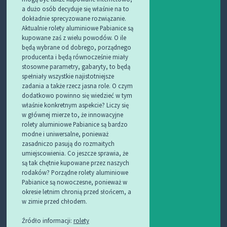
a dużo osób decyduje się właśnie na to
dokładnie sprecyzowane rozwiązanie.
Aktualnie rolety aluminiowe Pabianice są
kupowane zaś z wielu powodów. O ile
będą wybrane od dobrego, porządnego
producenta i będą równocześnie miały
stosowne parametry, gabaryty, to będą
spełniały wszystkie najistotniejsze
zadania a także rzecz jasna role. O czym
dodatkowo powinno się wiedzieć w tym
właśnie konkretnym aspekcie? Liczy się
w głównej mierze to, że innowacyjne
rolety aluminiowe Pabianice są bardzo
modne i uniwersalne, ponieważ
zasadniczo pasują do rozmaitych
umiejscowienia. Co jeszcze sprawia, że
są tak chętnie kupowane przez naszych
rodaków? Porządne rolety aluminiowe
Pabianice są nowoczesne, ponieważ w
okresie letnim chronią przed słońcem, a
w zimie przed chłodem.
Źródło informacji:
rolety