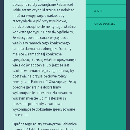
porządne rolety zewnętrzne Pabianice?
Jakie zatem czynniki trzeba zasadniczo
ADMIN
mieć na swojej więc uwadze, aby
rzeczywiście kupić przyszłościowe,
UNCATEGORIZED
bardzo porządne elementy tego właśnie
konkretnego typu? Liczy się ogólnie to,
że zdecydowanie coraz więcej osób
właśnie w ramach tego konkretnego
tematu stawia na dobrej jakości firmy
mające w ramach tej konkretnej
specjalizacji (dzisiaj właśnie opisywanej)
wiele doświadczenia. Co jeszcze jest
istotne w ramach tego zagadnienia, by
postawić na przyszłościowe rolety
zewnętrzne Pabianice? Okazuje się, że są
obecnie generalnie dobre firmy
wykonujące te akcesoria. Na pewno w
waszym mieście lub miasteczku są
porządne podmioty zawodowo
wykonujące te dokładnie sprecyzowane
akcesoria.
Oprócz tego rolety zewnętrzne Pabianice
mogą być także kupowane internetowo,